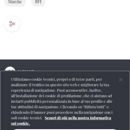
Marche
RFI
Utilizziamo cookie tecnici, propri o di terze parti, per
La testata online del Gruppo FS Italiane
analizzare il traffico su questo sito web e migliorare la tua
esperienza di navigazione. Puoi acconsentire, inoltre,
Social
all’installazione dei cookie di profilazione, che ci aiutano ad
inviarti pubblicità personalizzata in base al tuo profilo e alle
tue abitudini di navigazione. Cliccando su “Rifiuta tutti” o
chiudendo il banner puoi procedere nella navigazione con i
soli cookie tecnici.
Scopri di più nella nostra Informativa
Se vuoi contattarci o avere altre informazioni
sui cookie.