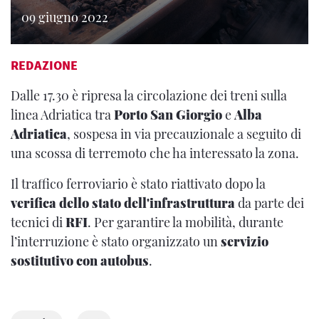
09 giugno 2022
REDAZIONE
Dalle 17.30 è ripresa la circolazione dei treni sulla
linea Adriatica tra
Porto San Giorgio
e
Alba
Adriatica
, sospesa in via precauzionale a seguito di
una scossa di terremoto che ha interessato la zona.
Il traffico ferroviario è stato riattivato dopo la
verifica dello stato dell'infrastruttura
da parte dei
tecnici di
RFI
. Per garantire la mobilità, durante
l’interruzione è stato organizzato un
servizio
sostitutivo con autobus
.