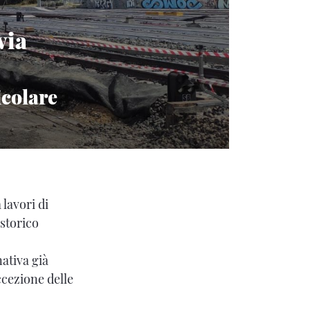
via
icolare
 lavori di
 storico
nativa già
ccezione delle