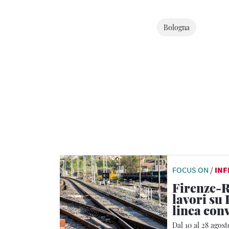
Bologna
FOCUS ON
/
IN
Firenze-R
lavori su 
linea con
Dal 10 al 28 agost