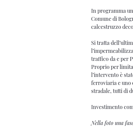
In programma un v
Comune di Bologna
calcestruzzo decor
Si tratta dell’ult
l’impermeabilizzaz
traffico da e per 
Proprio per limita
l’intervento è sta
ferroviaria e uno
stradale, tutti di
Investimento comp
Nella foto una fas