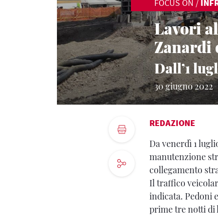
FOCUS ON
/
INF
Lavori al
Zanardi 
Dall’1 lug
30 giugno 2022
REDAZIONE
Da venerdì 1 lugli
manutenzione stra
collegamento stra
Il traffico veicol
indicata. Pedoni e
prime tre notti di