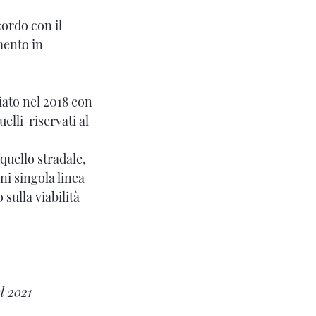
ordo con il
mento in
iato nel 2018 con
elli riservati al
 quello stradale,
gni singola linea
sulla viabilità
l 2021