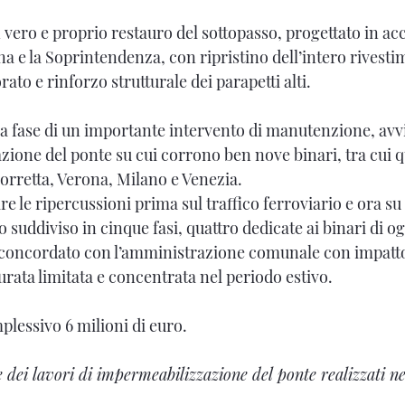
ero e proprio restauro del sottopasso, progettato in acc
 e la Soprintendenza, con ripristino dell’intero rivesti
ato e rinforzo strutturale dei parapetti alti.
ima fase di un importante intervento di manutenzione, avv
ione del ponte su cui corrono ben nove binari, tra cui qu
Porretta, Verona, Milano e Venezia.
re le ripercussioni prima sul traffico ferroviario e ora su
to suddiviso in cinque fasi, quattro dedicate ai binari di o
 concordato con l’amministrazione comunale con impatto 
 durata limitata e concentrata nel periodo estivo.
lessivo 6 milioni di euro.
e dei lavori di impermeabilizzazione del ponte realizzati ne