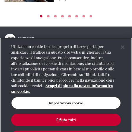
Utilizziamo cookie tecnici, propri o di terze parti, per
La testata online del Gruppo FS Italiane
analizzare il traffico su questo sito web e migliorare la tua
esperienza di navigazione. Puoi acconsentire, inoltre,
Social
all’installazione dei cookie di profilazione, che ci aiutano ad
inviarti pubblicità personalizzata in base al tuo profilo e alle
tue abitudini di navigazione. Cliccando su “Rifiuta tutti” o
chiudendo il banner puoi procedere nella navigazione con i
soli cookie tecnici.
Scopri di più nella nostra Informativa
Se vuoi contattarci o avere altre informazioni
sui cookie.
CONTATTI
Impostazioni cookie
Rifiuta tutti
Registrazione Tribunale di Roma n° 204/2009
|
Aut. SIAE 1312/I/1382-Lic.
Società Consortile Fonografici 577/08
|
© Gruppo FS Italiane 2020
|
Mappa del