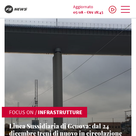
Aggiornato
05/08 - Ore 18:45
FOCUS ON
/
INFRASTRUTTURE
Linea Sussidiaria di Genova: dal 24
dicembre treni di nuovo in circolazione