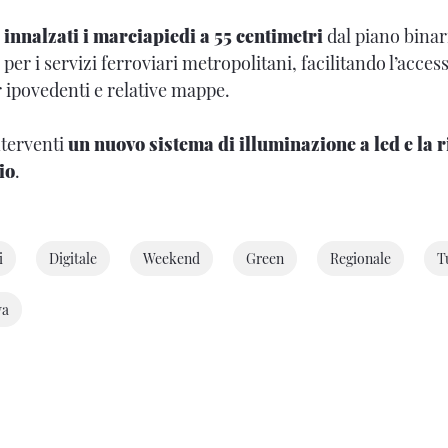
innalzati i marciapiedi a 55 centimetri
dal piano binar
er i servizi ferroviari metropolitani, facilitando l’access
er ipovedenti e relative mappe.
nterventi
un nuovo sistema di illuminazione a led e la 
io
.
i
Digitale
Weekend
Green
Regionale
T
va