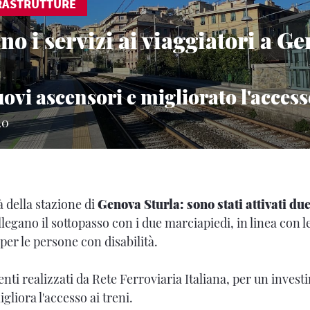
RASTRUTTURE
no i servizi ai viaggiatori a G
uovi ascensori e migliorato l'access
20
à della stazione di
Genova Sturla: sono stati a
ttivati du
legano il sottopasso con i due marciapiedi, in linea con l
per le persone con disabilità.
enti realizzati da Rete Ferroviaria Italiana, per un invest
igliora l'accesso ai treni.