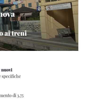
enova
o ai treni
e nuovi
e specifiche
imento di 3,75