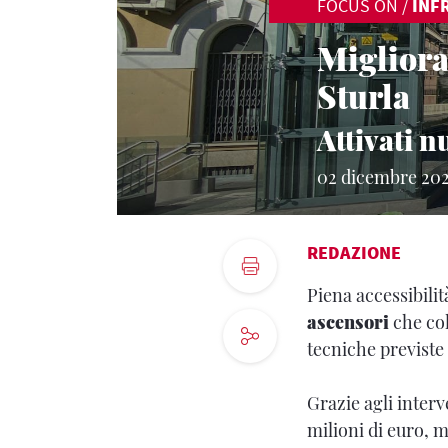
FOCUS ON
/
INF
Migliora
Sturla
Attivati n
02 dicembre 20
REDAZIONE
Piena accessibilit
ascensori
che col
tecniche previste 
Grazie agli interv
milioni di euro, m