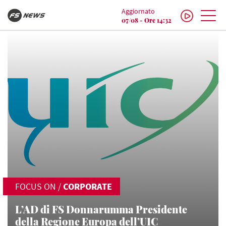
Aggiornato
07/08 - Ore 14:32
FOCUS ON
/
CORPORATE
L’AD di FS Donnarumma Presidente
della Regione Europa dell’UIC