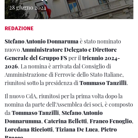
28 giugno 2024
REDAZIONE
Stefano Antonio Donnaruma
è stato nominato
nuovo
Amministratore Delegato e Direttore
Generale
del Gruppo FS
per il
triennio 2024-
2026
. La nomina è arrivata dal Consiglio di
Amministrazione di Ferrovie dello Stato Italiane,
riunitosi sotto la presidenza di
Tommaso Tanzilli
.
Il nuovo CdA, riunitosi per la prima volta dopo la
nomina da parte dell’Assemblea dei soci, è composto
da
Tommaso Tanzilli
,
Stefano Antonio
Donnarumma
,
Caterina Belletti
,
Franco Fenoglio
,
Loredana Ricciotti
,
Tiziana De Luca
,
Pietro
Bracco
.