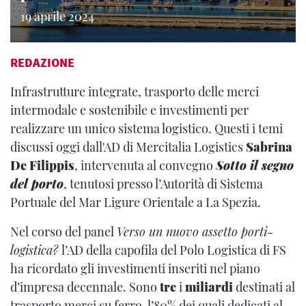
19 aprile 2024
REDAZIONE
Infrastrutture integrate, trasporto delle merci
intermodale e sostenibile e investimenti per
realizzare un unico sistema logistico. Questi i temi
discussi oggi dall'AD di Mercitalia Logistics
Sabrina
De Filippis
, intervenuta al convegno
Sotto il segno
del porto
, tenutosi presso l’Autorità di Sistema
Portuale del Mar Ligure Orientale a La Spezia.
Nel corso del panel
Verso un nuovo assetto porti-
logistica?
l’AD della capofila del Polo Logistica di FS
ha ricordato gli investimenti inseriti nel piano
d’impresa decennale. Sono
tre
i
miliardi
destinati al
trasporto merci su ferro, l’80% dei quali dedicati al