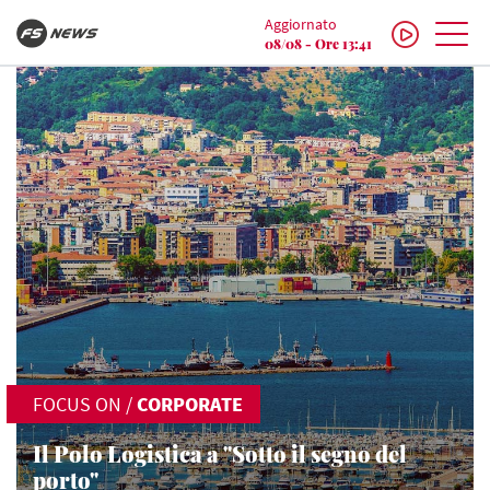
Aggiornato
08/08 - Ore 13:41
FOCUS ON
/
CORPORATE
Il Polo Logistica a "Sotto il segno del
porto"