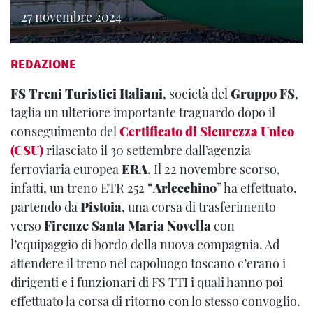
27 novembre 2024
REDAZIONE
FS Treni Turistici Italiani
, società del
Gruppo FS
,
taglia un ulteriore importante traguardo dopo il
conseguimento del
Certificato di Sicurezza Unico
(CSU)
rilasciato il 30 settembre dall’agenzia
ferroviaria europea
ERA
. Il 22 novembre scorso,
infatti, un treno ETR 252 “
Arlecchino
” ha effettuato,
partendo da
Pistoia
, una corsa di trasferimento
verso
Firenze
Santa Maria Novella
con
l’equipaggio di bordo della nuova compagnia. Ad
attendere il treno nel capoluogo toscano c’erano i
dirigenti e i funzionari di FS TTI i quali hanno poi
effettuato la corsa di ritorno con lo stesso convoglio.