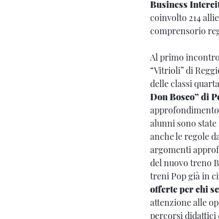
Business Interci
coinvolto 214 allie
comprensorio re
Al primo incontro
“Vitrioli” di Regg
delle classi quar
Don Bosco” di P
approfondimento su
alunni sono state i
anche le regole da
argomenti approfon
del nuovo treno Bl
treni Pop già in c
offerte per chi sc
attenzione alle op
percorsi didattici