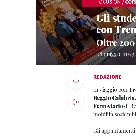
FOCUS ON
/
COR
Gli stude
con Tren
Oltre 200 
08 maggio 2023
REDAZIONE
In viaggio con
Tr
Reggio Calabria
Ferroviario
di Re
mobilità sostenibi
Gli appuntamenti,