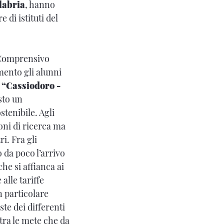
labria
, hanno
 di istituti del
o Comprensivo
mento gli alunni
 “Cassiodoro -
sto un
stenibile. Agli
ioni di ricerca ma
i. Fra gli
 da poco l’arrivo
che si affianca ai
alle tariffe
 particolare
te dei differenti
 tra le mete che da