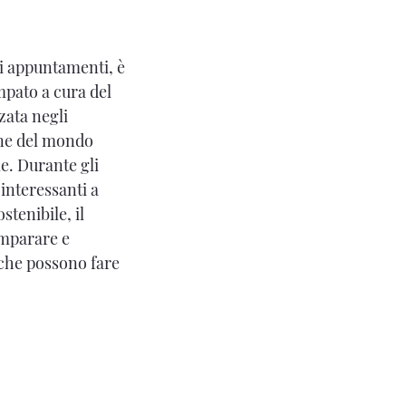
li appuntamenti, è
mpato a cura del
zata negli
one del mondo
le. Durante gli
 interessanti a
tenibile, il
imparare e
i che possono fare