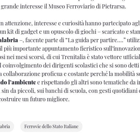
grande interesse il Museo Ferroviario di Pietrarsa.
on attenzione, interesse e curiosità hanno partecipato ag
n kit di gadget e un opuscolo di giochi – scaricato e sta
alabria
–, facente parte di “La guida per partire….” utiliz
 il più importante appuntamento fieristico sull’innovazi
si nei mesi scorsi, di cui Trenitalia è stato vettore ufficia
l coinvolgimento dei dirigenti scolastici che si sono detti
 collaborazione proficua e costante perché la mobilità sos
ndo l’ambiente
e rispettando gli altri sono tematiche da 
 sin da piccoli, sui banchi di scuola, con gesti quotidian
costruire un futuro migliore.
abria
Ferrovie dello Stato Italiane