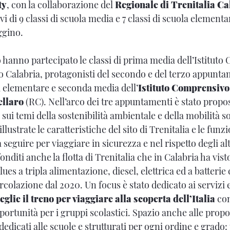
ty
, con la collaborazione del
Regionale di Trenitalia Ca
vi di 9 classi di scuola media e 7 classi di scuola elementare
ggino.
 hanno partecipato le classi di prima media dell’Istitut
io Calabria, protagonisti del secondo e del terzo appunta
ta elementare e seconda media dell’
Istituto Comprensivo
ellaro
(RC). Nell’arco dei tre appuntamenti è stato propo
i temi della sostenibilità ambientale e della mobilità so
llustrate le caratteristiche del sito di Trenitalia e le funz
 seguire per viaggiare in sicurezza e nel rispetto degli altr
diti anche la flotta di Trenitalia che in Calabria ha visto
ues a tripla alimentazione, diesel, elettrica ed a batterie 
ircolazione dal 2020. Un focus è stato dedicato ai servizi e 
eglie il treno per viaggiare alla scoperta dell’Italia
con
portunità per i gruppi scolastici. Spazio anche alle propos
 dedicati alle scuole e strutturati per ogni ordine e grado: