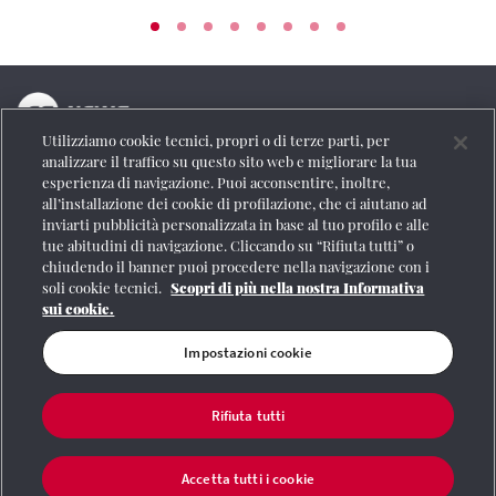
Utilizziamo cookie tecnici, propri o di terze parti, per
La testata online del Gruppo FS Italiane
analizzare il traffico su questo sito web e migliorare la tua
esperienza di navigazione. Puoi acconsentire, inoltre,
Social
all’installazione dei cookie di profilazione, che ci aiutano ad
inviarti pubblicità personalizzata in base al tuo profilo e alle
tue abitudini di navigazione. Cliccando su “Rifiuta tutti” o
chiudendo il banner puoi procedere nella navigazione con i
soli cookie tecnici.
Scopri di più nella nostra Informativa
Se vuoi contattarci o avere altre informazioni
sui cookie.
CONTATTI
Impostazioni cookie
Rifiuta tutti
Registrazione Tribunale di Roma n° 204/2009
|
Aut. SIAE 1312/I/1382-Lic.
Società Consortile Fonografici 577/08
|
© Gruppo FS Italiane 2020
|
Mappa del
sito
|
Termini e condizioni
|
Credits
|
Protezione dei dati personali
|
Partita
Accetta tutti i cookie
Iva 06359501001
|
Informativa cookie
|
Impostazioni cookie