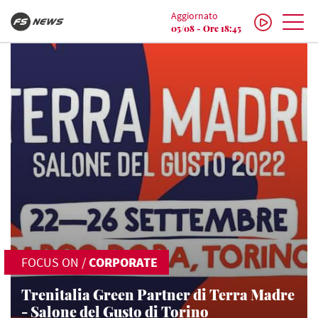
Aggiornato
05/08 - Ore 18:45
FOCUS ON
/
CORPORATE
Trenitalia Green Partner di Terra Madre
- Salone del Gusto di Torino