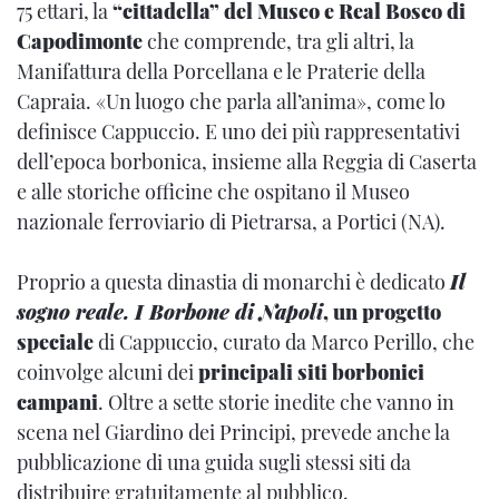
75 ettari, la
“cittadella” del Museo e Real Bosco di
Capodimonte
che comprende, tra gli altri, la
Manifattura della Porcellana e le Praterie della
Capraia. «Un luogo che parla all’anima», come lo
definisce Cappuccio. E uno dei più rappresentativi
dell’epoca borbonica, insieme alla Reggia di Caserta
e alle storiche officine che ospitano il Museo
nazionale ferroviario di Pietrarsa, a Portici (NA).
Proprio a questa dinastia di monarchi è dedicato
Il
sogno reale. I Borbone di Napoli
, un progetto
speciale
di Cappuccio, curato da Marco Perillo, che
coinvolge alcuni dei
principali siti borbonici
campani
. Oltre a sette storie inedite che vanno in
scena nel Giardino dei Principi, prevede anche la
pubblicazione di una guida sugli stessi siti da
distribuire gratuitamente al pubblico.