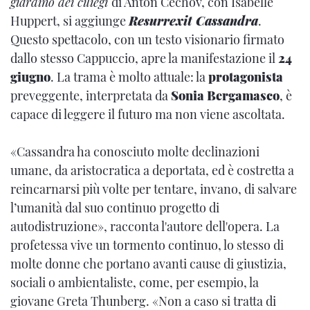
giardino dei ciliegi
di Anton Čechov, con Isabelle
Huppert, si aggiunge
Resurrexit Cassandra
.
Questo spettacolo, con un testo visionario firmato
dallo stesso Cappuccio, apre la manifestazione il
24
giugno
. La trama è molto attuale: la
protagonista
preveggente, interpretata da
Sonia Bergamasco
, è
capace di leggere il futuro ma non viene ascoltata.
«Cassandra ha conosciuto molte declinazioni
umane, da aristocratica a deportata, ed è costretta a
reincarnarsi più volte per tentare, invano, di salvare
l’umanità dal suo continuo progetto di
autodistruzione», racconta l'autore dell'opera. La
profetessa vive un tormento continuo, lo stesso di
molte donne che portano avanti cause di giustizia,
sociali o ambientaliste, come, per esempio, la
giovane Greta Thunberg. «Non a caso si tratta di