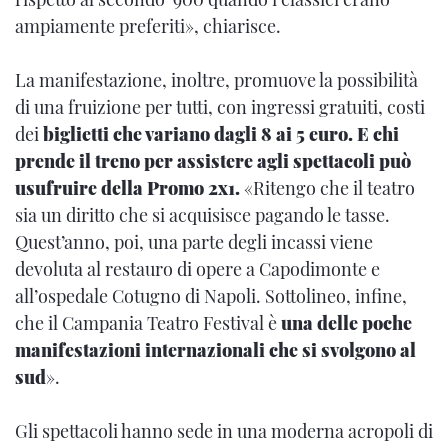
ampiamente preferiti», chiarisce.
La manifestazione, inoltre, promuove la possibilità
di una fruizione per tutti, con ingressi gratuiti, costi
dei
biglietti che variano dagli 8 ai 5 euro. E chi
prende il treno per assistere agli spettacoli può
usufruire della Promo 2x1.
«Ritengo che il teatro
sia un diritto che si acquisisce pagando le tasse.
Quest’anno, poi, una parte degli incassi viene
devoluta al restauro di opere a Capodimonte e
all’ospedale Cotugno di Napoli. Sottolineo, infine,
che il Campania Teatro Festival è
una delle poche
manifestazioni internazionali che si svolgono al
sud
».
Gli spettacoli hanno sede in una moderna acropoli di