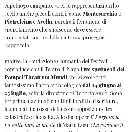
capoluogo campano. «Per le rappresentazioni ho
scelto anche piccoli centri, come
Montesarchio
e
Pietrelcina
e
Avella
, perché il fenomeno di
spopolamento che subiscono deve essere
contrastato anche dalla cultura», prosegue
Cappuccio.
Inoltre, la Fondazione Campania dei festival
coproduce
con il Teatro di Napoli
tre spettacoli del
Pompei Theatrum Mundi
che si svolge nel
famosissimo Parco archeologico
dal 24 giugno al
25 luglio
, sotto la direzione di Roberto Andò. Sono
tre prime nazionali con titoli inediti e riscritture,
legate dal filo rosso della contrapposizione tra
catastrofe e rinascita. Alle due opere
Il Purgatorio.
La notte lava la mente
di Mario Luzi e
La cerisaie/Il