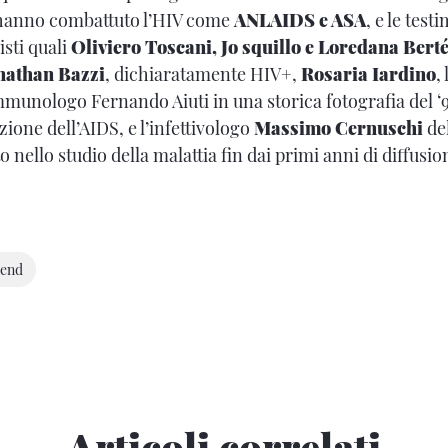
 hanno combattuto l’HIV come
ANLAIDS e ASA
, e le tes
isti quali
Oliviero Toscani, Jo squillo e Loredana Bert
nathan Bazzi
, dichiaratamente HIV+,
Rosaria Iardino
,
immunologo Fernando Aiuti in una storica fotografia del ‘
ione dell’AIDS, e l’infettivologo
Massimo Cernuschi
del
nello studio della malattia fin dai primi anni di diffusion
end
Articoli correlati