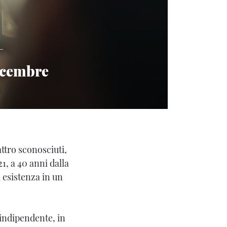
+
dicembre
attro sconosciuti,
1, a 40 anni dalla
a esistenza in un
 indipendente, in