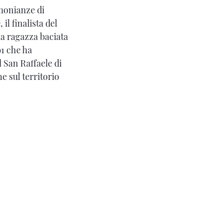
timonianze di
é
, il finalista del
 la ragazza baciata
91 che ha
 San Raffaele di
e sul territorio