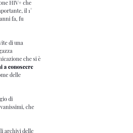
sone HIV+ che
ortante, il 1°
nni fa, fu
vite di una
agazza
icazione che si è
i a conoscere
ome delle
gio di
ovanissimi, che
li archivi delle