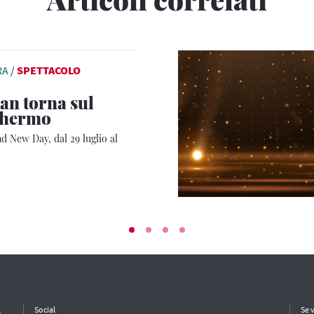
RA
/
SPETTACOLO
n torna sul
chermo
 New Day, dal 29 luglio al
e
Social
Se 