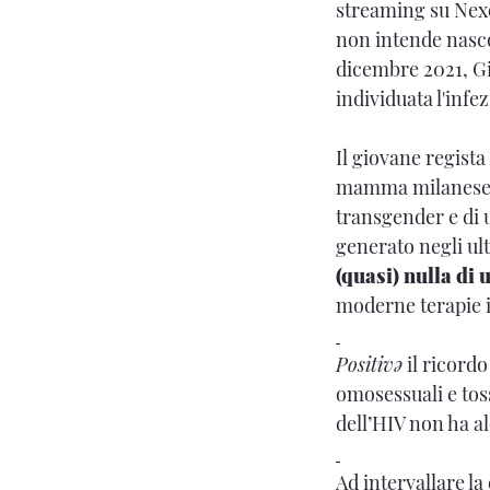
streaming su Nexo
non intende nascon
dicembre 2021, Gi
individuata l'infe
Il giovane regista
mamma milanese e 
transgender e di 
generato negli ul
(quasi) nulla di 
moderne terapie in
Positivə
il ricordo
omosessuali e tos
dell’HIV non ha 
Ad intervallare la