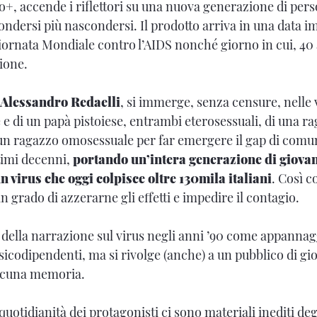
+, accende i riflettori su una nuova generazione di per
dersi più nascondersi. Il prodotto arriva in una data imp
ornata Mondiale contro l’AIDS nonché giorno in cui, 40 a
zione.
Alessandro Redaelli
, si immerge, senza censure, nelle 
di un papà pistoiese, entrambi eterosessuali, di una r
un ragazzo omosessuale per far emergere il gap di comun
timi decenni,
portando un’intera generazione di giovan
un virus che oggi colpisce oltre 130mila italiani
. Così c
 grado di azzerarne gli effetti e impedire il contagio.
 della narrazione sul virus negli anni ’90 come appannag
sicodipendenti, ma si rivolge (anche) a un pubblico di gi
alcuna memoria.
 quotidianità dei protagonisti ci sono materiali inediti deg