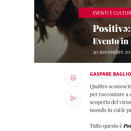
EVENTI E CULTU
Positivə:
Evento in 
30 novembre 20
GASPARE BAGLIO
Quattro sconosciut
per raccontare a c
scoperta del virus
mondo in cui le pe
Tutto questo è
Pos