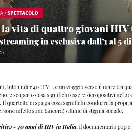
RA
/
SPETTACOLO
 la vita di quattro giovani HIV
streaming in esclusiva dall’1 al 5 
21
i, tutti under 40 HIV+, e un viaggio verso il mare tra qu
uore scoperto cosa significhi essere sieropositivi nel 202
. Il quartetto ci spiega cosa significhi condurre la propri
rsone infette sono (ancora) vittime di stigma sociale.
itivə - 40 anni di HIV in Italia
, il documentario pop e