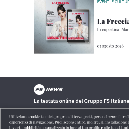
EVENTI E CULTU
La Frecci
In copertina Pilar
03 agosto 2026
La testata online del Gruppo FS Italian
Utilizziamo cookie tecnici, propri o di terze parti, per analizzare il tra
esperienza di navigazione. Puoi acconsentire, inoltre, all’installazione 
inviarti pubblicità personalizzata in base al tuo profilo e alle tue abitud