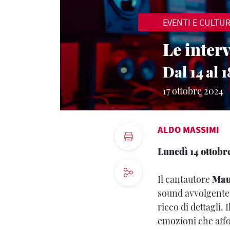
EVENTI E CULTU
Le inter
Dal 14 al 
17 ottobre 2024
ALDO MASSIMI
Lunedì 14 ottobr
Il cantautore
Mau
sound avvolgente 
ricco di dettagli.
emozioni che affo