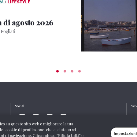
RA
/
LIFESTYLE
a di agosto 2026
 Fogliati
e
Social
Se 
ffico su questo sito web e migliorare la tua
dei cookie di profilazione, che ci aiutano ad
Impostazioni
ini di navigazione. Cliccando su “Rifiuta tutti” o