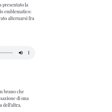
a presentato la
olo emblematico:
ato alternarsi fra
Un brano che
nsazione di una
 dell’altra.