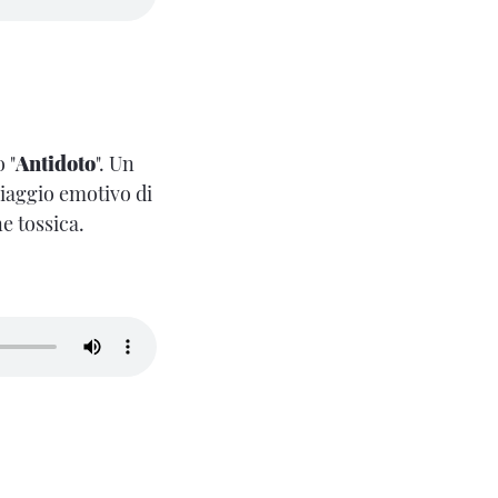
 "
Antidoto
". Un
viaggio emotivo di
ne tossica.