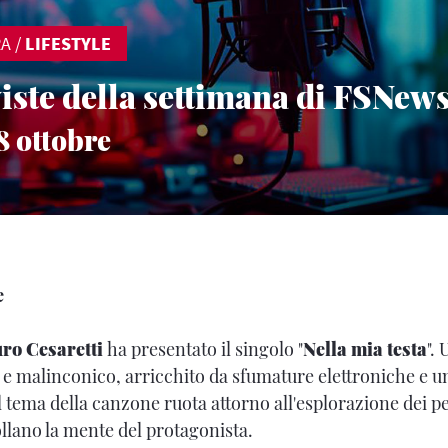
RA
/
LIFESTYLE
viste della settimana di FSNew
18 ottobre
e
ro Cesaretti
ha presentato il singolo "
Nella mia testa
".
U
e malinconico, arricchito da sfumature elettroniche e u
 Il tema della canzone ruota attorno all'esplorazione dei pe
llano la mente del protagonista.