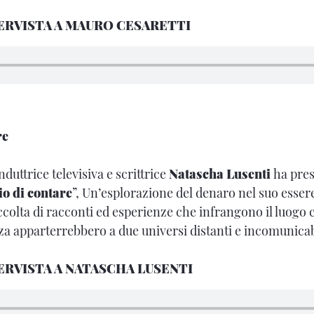
TERVISTA A MAURO CESARETTI
re
nduttrice televisiva e scrittrice
Natascha Lusenti
ha pres
io di contare
”, Un’esplorazione del denaro nel suo esse
ccolta di racconti ed esperienze che infrangono il luog
za apparterrebbero a due universi distanti e incomunicab
ERVISTA A NATASCHA LUSENTI