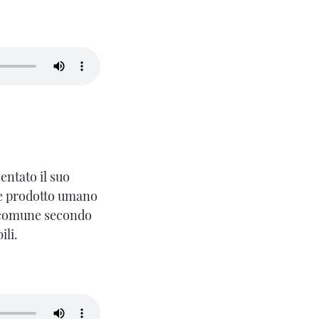
entato il suo
re prodotto umano
o comune secondo
ili.