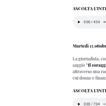
ASCOLTA L'IN
Martedì 15 ottob
La giornalista, co
saggio “
Il coragg
attraverso una ra
cui donne e finan
ASCOLTA L'INT