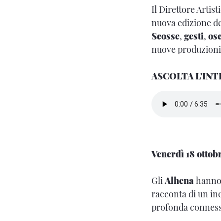
Il Direttore Artist
nuova edizione de
Scosse
,
gesti
,
osc
nuove produzioni
ASCOLTA L'IN
Venerdì 18 ottob
Gli
Alhena
hanno 
racconta di un in
profonda connessi