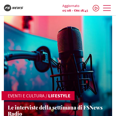
Aggiornato
05/08 - Ore 18:45
EVENTI E CULTURA
/
LIFESTYLE
Le interviste della settimana di FSNews
Radio