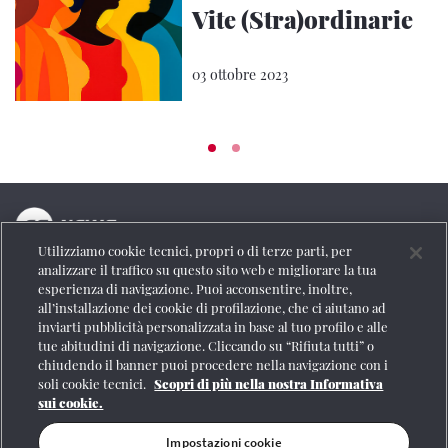
Vite (Stra)ordinarie
03 ottobre 2023
Utilizziamo cookie tecnici, propri o di terze parti, per
La testata online del Gruppo FS Italiane
analizzare il traffico su questo sito web e migliorare la tua
esperienza di navigazione. Puoi acconsentire, inoltre,
Social
all’installazione dei cookie di profilazione, che ci aiutano ad
inviarti pubblicità personalizzata in base al tuo profilo e alle
tue abitudini di navigazione. Cliccando su “Rifiuta tutti” o
chiudendo il banner puoi procedere nella navigazione con i
soli cookie tecnici.
Scopri di più nella nostra Informativa
Se vuoi contattarci o avere altre informazioni
sui cookie.
CONTATTI
Impostazioni cookie