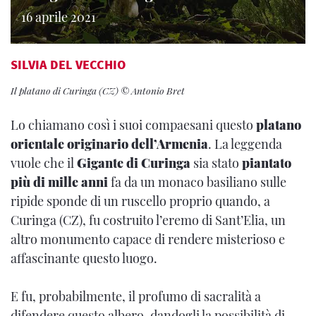
16 aprile 2021
SILVIA DEL VECCHIO
Il platano di Curinga (CZ) © Antonio Bret
Lo chiamano così i suoi compaesani questo
platano
orientale originario dell’Armenia
. La leggenda
vuole che il
Gigante di Curinga
sia stato
piantato
più di mille anni
fa da un monaco basiliano sulle
ripide sponde di un ruscello proprio quando, a
Curinga (CZ), fu costruito l’eremo di Sant’Elia, un
altro monumento capace di rendere misterioso e
affascinante questo luogo.
E fu, probabilmente, il profumo di sacralità a
difendere questo albero, dandogli la possibilità di