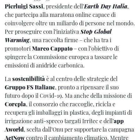
Pierluigi Sassi
, presidente dell’
Earth Day Italia
,
che partecipa alla maratona online capace di
coinvolgere oltre un miliardo di persone nel mondo.
Per proseguire con l’iniziativa
Stop Global
Warming
, una raccolta firme – che ha tra i
promotori
Marco Cappato
– con l’obiettivo di
spingere la Commissione europea a tassare le
emissioni di anidride carbonica.
La
sostenibilità
è al centro delle strategie del
Gruppo FS Italiane
, pronto a ripensare il suo
futuro dopo il Covid-19. Ma anche della missione di
Corepla
, il consorzio che raccoglie, ricicla e
recupera gli imballaggi in plastica, degli impianti di
irrigazione anti-spreco targati Irritec e dell’
app
Aworld
, scelta dall’Onu per supportare la campagna
ActNow
contro il cambiamento climatico. Mentre