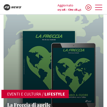
Aggiornato
05/08 - Ore 18:45
EVENTI E CULTURA
/
LIFESTYLE
La Freccia di aprile