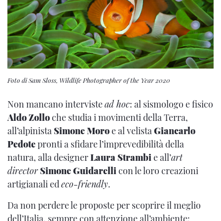
Foto di Sam Sloss, Wildlife Photographer of the Year 2020
Non mancano interviste
ad hoc
: al sismologo e fisico
Aldo Zollo
che studia i movimenti della Terra,
all’alpinista
Simone Moro
e al velista
Giancarlo
Pedote
pronti a sfidare l’imprevedibilità della
natura, alla designer
Laura Strambi
e all’
art
director
Simone Guidarelli
con le loro creazioni
artigianali ed
eco-friendly
.
Da non perdere le proposte per scoprire il meglio
dell’Italia, sempre con attenzione all’ambiente: