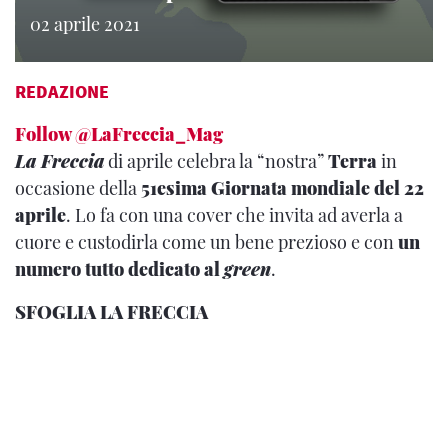
02 aprile 2021
REDAZIONE
Follow @LaFreccia_Mag
La Freccia
di aprile celebra la “nostra”
Terra
in
occasione della
51esima Giornata mondiale del 22
aprile
. Lo fa con una cover che invita ad averla a
cuore e custodirla come un bene prezioso e con
un
numero tutto dedicato al
green
.
SFOGLIA LA FRECCIA