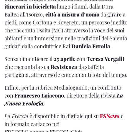
itinerari in bicicletta
lungo i fiumi, dalla Dora
Baltea all’Isonzo,
città a misura d’uomo
da girare a
piedi, come Cortona e Rovereto, un percorso inedito
che racconta Ussita (MC) attraverso la voce dei suoi
abitanti e un’immersione nelle tradizioni del Salento
guidati dalla conduttrice Rai
Daniela Ferolla
.
Senza dimenticare il
25 aprile
con
Teresa Vergalli
che racconta la sua
Resistenza
da staffetta
partigiana, attraverso le emozionanti foto del tempo.
Infine, per la rubrica Medialogando, un confronto
con
Francesco Loiacono
, direttore della rivista
La
Nuova Ecologia
.
La Freccia
è disponibile in digitale qui su
FSNews
e
in formato cartaceo nei
FRECCIA
Lounge e
FRECCIA
Club.