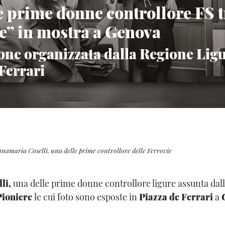
e prime donne controllore FS t
e” in mostra a Genova
one organizzata dalla Regione Ligu
Ferrari
nnamaria Coselli, una delle prime controllore delle Ferrovie
li,
una delle prime donne controllore ligure assunta dall
Pioniere
le cui foto sono esposte in
Piazza de Ferrari
a