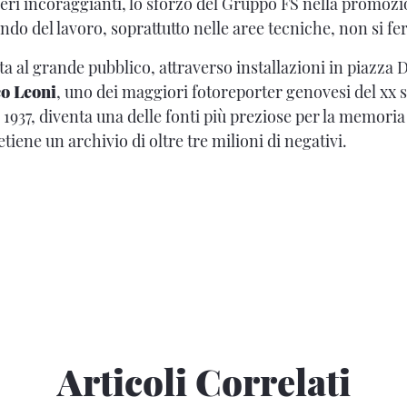
ri incoraggianti, lo sforzo del Gruppo FS nella promozi
do del lavoro, soprattutto nelle aree tecniche, non si f
 al grande pubblico, attraverso installazioni in piazza D
o Leoni
, uno dei maggiori fotoreporter genovesi del xx s
1937, diventa una delle fonti più preziose per la memoria s
tiene un archivio di oltre tre milioni di negativi.
Articoli Correlati