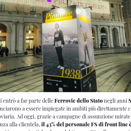
 entrò a far parte delle
Ferrovie dello Stato
negli anni
nciarono a essere impiegate in ambiti più direttamente c
oviaria. Ad oggi, grazie a campagne di assunzione mirate 
nza alla clientela,
il 43% del personale FS di front line