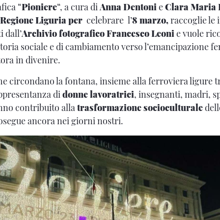
fica “
Pioniere
“, a cura di
Anna Dentoni
e
Clara Maria 
Regione Liguria per
celebrare l’
8 marzo,
raccoglie le
 dall’
Archivio fotografico Francesco Leoni
e vuole ric
storia sociale e di cambiamento verso l’emancipazione f
tora in divenire.
he circondano la fontana, insieme alla ferroviera ligure 
ppresentanza di
donne lavoratrici
, insegnanti, madri, sp
nno contribuito alla
trasformazione socioculturale
dell
segue ancora nei giorni nostri.