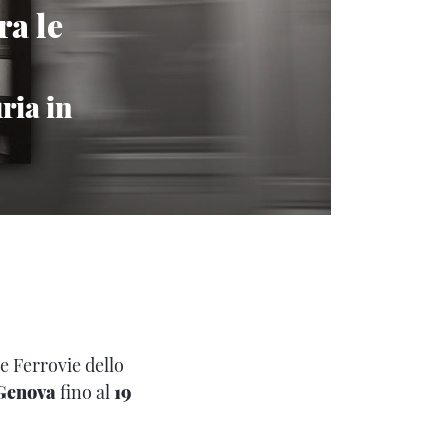
ra le
ria in
e Ferrovie dello
Genova
fino al
19