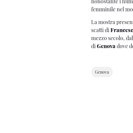
nonostante i nume
femminile nel mon
La mostra presenta
scatti di
Francesc
mezzo secolo, dal 
di
Genova
dove de
Genova