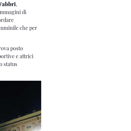
Fabbri
,
 immagini di
ordare
emminile che per
trova posto
ortive e attrici
o status