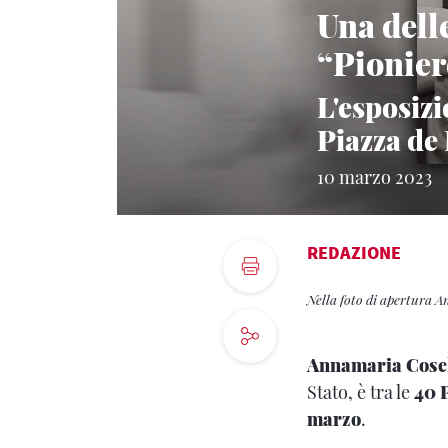
Una dell
“Pionier
L'esposizi
Piazza de 
10 marzo 2023
REDAZIONE
Nella foto di apertura A
Annamaria Cosel
Stato,
è tra le
40 
marzo
.