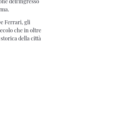
one dell'ingresso
erma.
e Ferrari, gli
ecolo che in oltre
torica della città