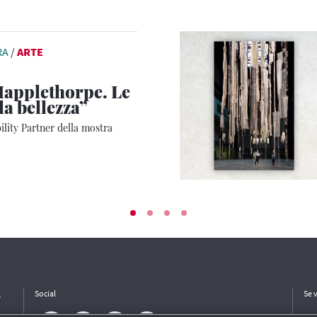
RA
/
ARTE
applethorpe. Le
la bellezza”
lity Partner della mostra
e
Social
Se 