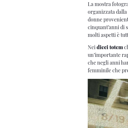
La mostra fotogra
organizzata dalla
donne provenienti
cinquant’anni di 
molti aspetti è tut
Nei
dieci totem
c
un’importante ra
che negli anni ha
femminile che pro