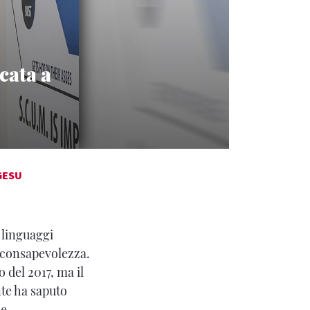
cata a
GESU
i linguaggi
i consapevolezza.
 del 2017, ma il
nte ha saputo
e.