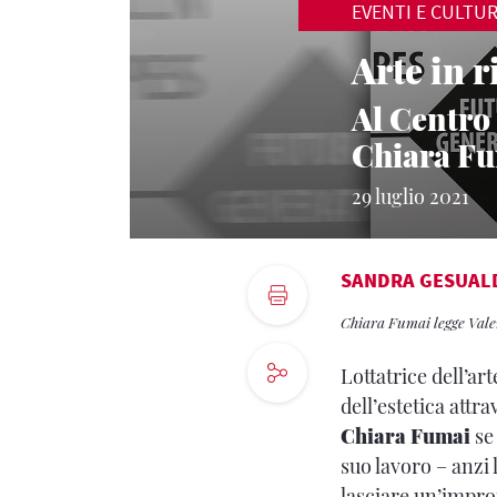
EVENTI E CULTU
Arte in r
Al Centro 
Chiara F
29 luglio 2021
SANDRA GESUAL
Chiara Fumai legge Valer
Lottatrice dell’ar
dell’estetica attr
Chiara Fumai
se 
suo lavoro – anzi
lasciare un’impro