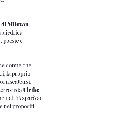
a di Milovan
poliedrica
, poesie e
cune donne che
i, la propria
i riscattarsi,
 terrorista
Ulrike
he nel ‘68 sparò ad
e nei propositi