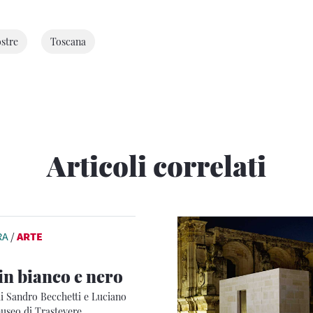
stre
Toscana
Articoli correlati
RA
/
ARTE
n bianco e nero
di Sandro Becchetti e Luciano
useo di Trastevere