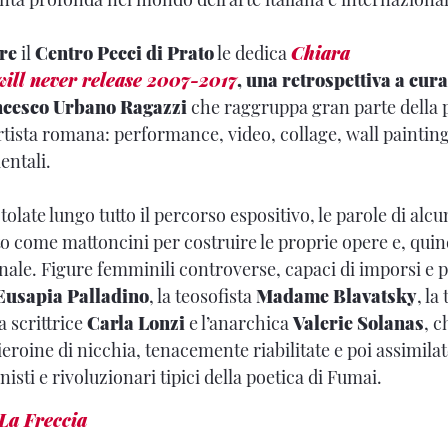
re
il
Centro Pecci di Prato
le dedica
Chiara
ill never release 2007-2017
, una retrospettiva a cur
ncesco Urbano Ragazzi
che raggruppa gran parte della 
rtista romana: performance, video, collage, wall painting
entali.
tolate lungo tutto il percorso espositivo, le parole di al
o come mattoncini per costruire le proprie opere e, quind
nale. Figure femminili controverse, capaci di imporsi e po
Eusapia Palladino
, la teosofista
Madame Blavatsky
, la
la scrittrice
Carla Lonzi
e l’anarchica
Valerie Solanas
, c
roine di nicchia, tenacemente riabilitate e poi assimilat
isti e rivoluzionari tipici della poetica di Fumai.
La Freccia