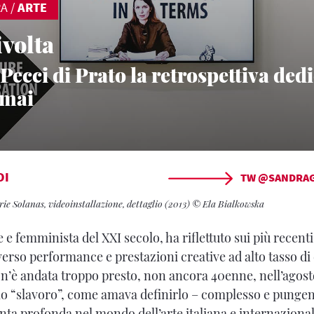
RA
/
ARTE
ivolta
Pecci di Prato la retrospettiva dedi
umai
DI
TW @SANDRA
ie Solanas, videoinstallazione, dettaglio (2013) © Ela Bialkowska
te e femminista del XXI secolo, ha riflettuto sui più recent
averso performance e prestazioni creative ad alto tasso d
n’è andata troppo presto, non ancora 40enne, nell’agosto
 lo “slavoro”, come amava definirlo – complesso e punge
nta profonda nel mondo dell’arte italiana e internazional