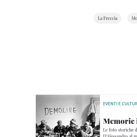
La Freccia
Mo
EVENTI E CULTU
Memorie i
Le foto storiche 
D’Alessandro al m