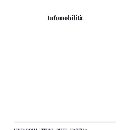
Infomobilità
LINEA ROMA - TERNI - RIETI - L’AQUILA