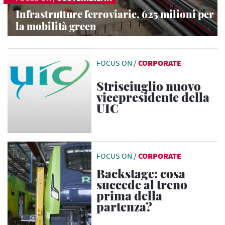
Infrastrutture ferroviarie, 625 milioni per
la mobilità green
FOCUS ON
/
CORPORATE
Strisciuglio nuovo
vicepresidente della
UIC
FOCUS ON
/
CORPORATE
Backstage: cosa
succede al treno
prima della
partenza?