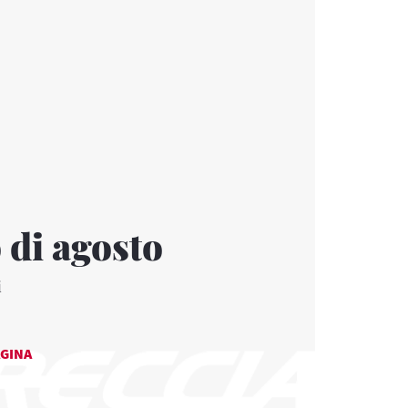
 di agosto
i
AGINA