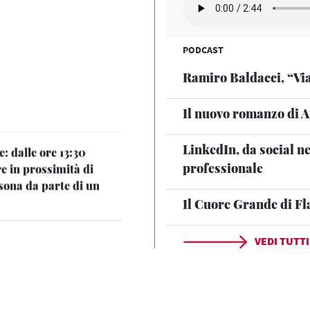
PODCAST
Ramiro Baldacci, “Via
Il nuovo romanzo di 
: dalle ore 13:30
re in prossimità di
LinkedIn, da social n
sona da parte di un
professionale
Il Cuore Grande di Fl
40 circolazione
mità di Palermo
VEDI TUTTI
o alla linea
iore direzione Salerno:
 tornata regolare tra