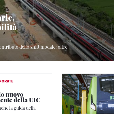
rie,
ilità
ontributo dello shift modale: oltre
PORATE
io nuovo
ente della UIC
che la guida della