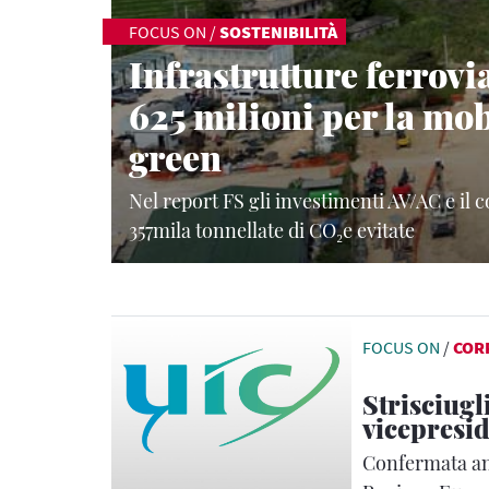
FOCUS ON
/
SOSTENIBILITÀ
Infrastrutture ferrovia
625 milioni per la mob
green
Nel report FS gli investimenti AV/AC e il c
357mila tonnellate di CO₂e evitate
FOCUS ON
/
COR
Strisciugl
vicepresid
Confermata an