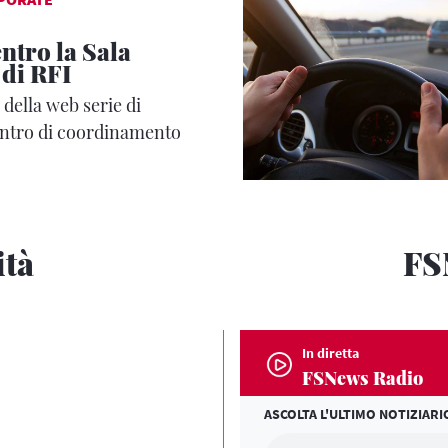
entro la Sala
 di RFI
della web serie di
ntro di coordinamento
one ferroviaria
ità
FS
In diretta
FSNews Radio
ASCOLTA L'ULTIMO NOTIZIARI