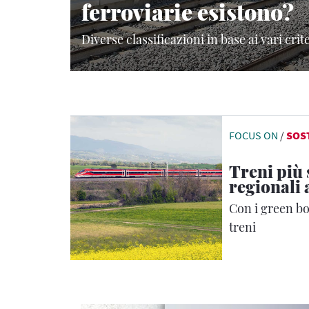
ferroviarie esistono?
Diverse classificazioni in base ai vari crit
FOCUS ON
/
SOS
Treni più 
regionali 
Con i green bo
treni