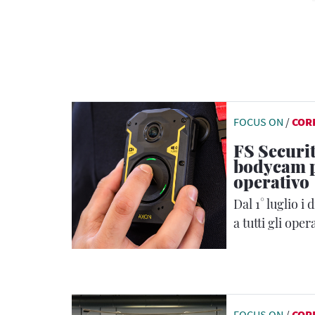
FOCUS ON
/
COR
FS Securit
bodycam p
operativo
Dal 1° luglio i 
a tutti gli oper
FOCUS ON
/
COR