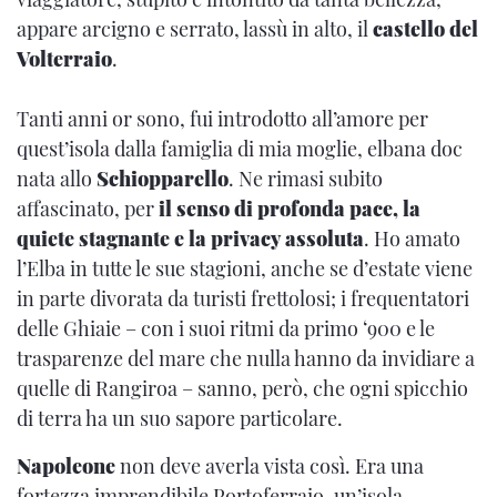
appare arcigno e serrato, lassù in alto, il
castello del
Volterraio
.
Tanti anni or sono, fui introdotto all’amore per
quest’isola dalla famiglia di mia moglie, elbana doc
nata allo
Schiopparello
. Ne rimasi subito
affascinato, per
il senso di profonda pace, la
quiete stagnante e la privacy assoluta
. Ho amato
l’Elba in tutte le sue stagioni, anche se d’estate viene
in parte divorata da turisti frettolosi; i frequentatori
delle Ghiaie – con i suoi ritmi da primo ‘900 e le
trasparenze del mare che nulla hanno da invidiare a
quelle di Rangiroa – sanno, però, che ogni spicchio
di terra ha un suo sapore particolare.
Napoleone
non deve averla vista così. Era una
fortezza imprendibile Portoferraio, un’isola