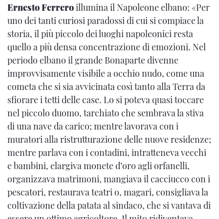
Ernesto Ferrero
illumina il Napoleone elbano: «Per
uno dei tanti curiosi paradossi di cui si compiace la
storia, il più piccolo dei luoghi napoleonici resta
quello a più densa concentrazione di emozioni. Nel
periodo elbano il grande Bonaparte divenne
improvvisamente visibile a occhio nudo, come una
cometa che si sia avvicinata così tanto alla Terra da
sfiorare i tetti delle case. Lo si poteva quasi toccare
nel piccolo duomo, tarchiato che sembrava la stiva
di una nave da carico; mentre lavorava con i
muratori alla ristrutturazione delle nuove residenze;
mentre parlava con i contadini, intratteneva vecchi
e bambini, elargiva monete d’oro agli orfanelli,
organizzava matrimoni, mangiava il cacciucco con i
pescatori, restaurava teatri o, magari, consigliava la
coltivazione della patata al sindaco, che si vantava di
essere un ottimo agricoltore. Il mito ridiventava