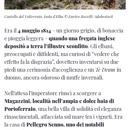
Castello del Volterraio, Isola d'Elba © Enrico Rovelli/Adobestock
Era il
4 maggio 1814
– un giorno grigio, di bonaccia
e pioggia leggera –
quando una fregata inglese
depositò a terra l’illustre sconfitto
. Gli elbani,
preoccupati e diffidenti, ma curiosi di “vedere che
effetto fa la disgrazia”, dovettero inventarsi su due
piedi una cerimonia d’accoglienza e un
Te Deum
in
duomo, ancora odoroso di muffe invernali.
Nell’attesa l’imperatore riuscì a scorgere a
Magazzini, località nell’ampia e dolce baia di
Portoferraio
, una bella villa di solidità ed eleganza
rinascimentali, affacciata sul mare tra i vigneti. Era
la casa di
Pellegro Senno, uno dei notabili