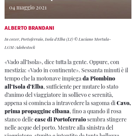
04 maggio 2021
ALBERTO BRANDANI
In cover, Portoferraio, Isola d'Elba (LI) © Luciano Mortula-
LGM/Adobestock
«Vado all’Isola», dice tutta la gente. Oppure, con
mestizia: «Vado in continente». Sessanta minuti è il
tempo che la motonave impiega
da Piombino
all’Isola d’Elba
, sufficiente per mutare lo stato
d’animo del viaggiatore in sollievo e serenità,
appena si comincia a intravedere la sagoma di
Cavo,
prima propaggine elbana
, fino a quando il rosa
stanco delle
case di Portoferraio
sembra stingere
nelle acque del porto. Mentre alla sinistra del
viaggiatore, stupito e intontito da tanta bellezza,