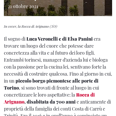
21 ottobre 2021
In cover, la Rocca di Arignano (TO)
Il sogno di
Luca Veronelli e di Elsa Panini
era
trovare un luogo del cuore che potesse dare
concretezza alla vita e al futuro dei loro figli.
Entrambi torinesi, manager d’azienda lui e biologa
con la passione per la cucina lei, sentivano forte la
necessità di costruire qualcosa. Fino al giorno in cui,
in un
piccolo borgo piemontese alle porte di
Torino
, si sono trovati di fronte al luogo in cui
concretizzare le loro aspettative: la
Rocca di
Arignano
, disabitata da 700 anni
e anticamente di
proprietà della famiglia dei conti Costa di Carrù e
Trinità. Era il 2016 e in quell’anno è cominciato un