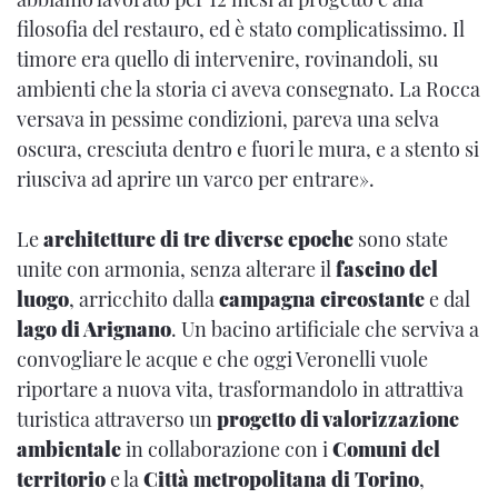
filosofia del restauro, ed è stato complicatissimo. Il
timore era quello di intervenire, rovinandoli, su
ambienti che la storia ci aveva consegnato. La Rocca
versava in pessime condizioni, pareva una selva
oscura, cresciuta dentro e fuori le mura, e a stento si
riusciva ad aprire un varco per entrare».
Le
architetture di tre diverse epoche
sono state
unite con armonia, senza alterare il
fascino del
luogo
, arricchito dalla
campagna circostante
e dal
lago di Arignano
. Un bacino artificiale che serviva a
convogliare le acque e che oggi Veronelli vuole
riportare a nuova vita, trasformandolo in attrattiva
turistica attraverso un
progetto di valorizzazione
ambientale
in collaborazione con i
Comuni del
territorio
e la
Città metropolitana di Torino
,