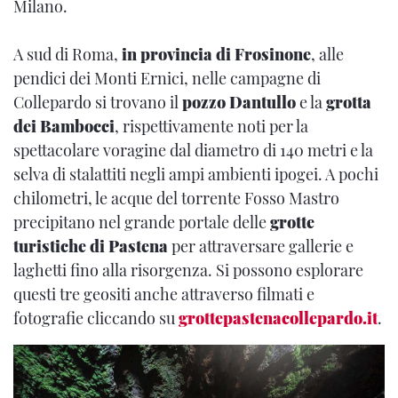
Milano.
A sud di Roma,
in provincia di Frosinone
, alle
pendici dei Monti Ernici, nelle campagne di
Collepardo si trovano il
pozzo Dantullo
e la
grotta
dei Bambocci
, rispettivamente noti per la
spettacolare voragine dal diametro di 140 metri e la
selva di stalattiti negli ampi ambienti ipogei. A pochi
chilometri, le acque del torrente Fosso Mastro
precipitano nel grande portale delle
grotte
turistiche di Pastena
per attraversare gallerie e
laghetti fino alla risorgenza. Si possono esplorare
questi tre geositi anche attraverso filmati e
fotografie cliccando su
grottepastenacollepardo.it
.