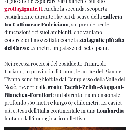
si può anche esplorare virtualmente sul sito
grottagigante.it
. Anche la seconda, scoperta
casualmente durante i lavori di scavo della
galleria
tra Cattinara e Padriciano
, sorprende per le
dimensioni dei suoi ambienti, che vantano
concrezioni mozzafiato come la
stalagmite più alta
del Carso
: 22 metri, un palazzo di sette piani.
Nei recessi rocciosi del cosiddetto Triangolo
Lariano, in provincia di Como, le acque del Pian del
Tivano sono inghiottite dal Complesso della Valle del
Nosè, ovvero dalle
grotte Tacchi-Zelbio-Stoppani-
Bianchen-Fornitori
: un labirinto tridimensionale
profondo 560 metri e lungo 67 chilometri. La cavità
più estesa dell’Italia continentale in una
Lombardia
lontana dall’immaginario collettivo.