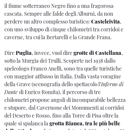
il fiume sotterraneo Negro fino a una fragorosa
cascata. Sempre alle falde degli Alburni, da non
perdere un altro complesso turistico:
Castelcivita
,
con uno sviluppo di cinque chilometri tra corridoi e
caverne, tra cui la Bertarelli e la Grande Frana.
Dire
Puglia
, invece, vuol dire
grotte di Castellana
,
sotto la Murgia dei Trulli. Scoperte nel 1938 dallo
speleologo Franco Anelli, sono tra quelle turistiche
con maggior afflusso in Italia. Dalla vasta voragine
della Grave (scenografia dello spettacolo l’
Inferno di
Dante
di Enrico Romita), il percorso di tre
chilometri propone angoli di incomparabile bellezza
e stupore, dal Cavernone dei Monumenti ai corridoi
del Deserto e Rosso, fino alla Torre di Pisa oltre la
quale si spalanca la
grotta Bianca, tra le più belle