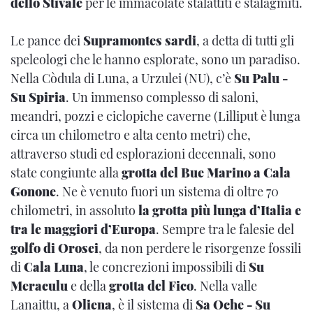
dello Stivale
per le immacolate stalattiti e stalagmiti.
Le pance dei
Supramontes sardi
, a detta di tutti gli
speleologi che le hanno esplorate, sono un paradiso.
Nella Còdula di Luna, a Urzulei (NU), c’è
Su Palu -
Su Spiria
. Un immenso complesso di saloni,
meandri, pozzi e ciclopiche caverne (Lilliput è lunga
circa un chilometro e alta cento metri) che,
attraverso studi ed esplorazioni decennali, sono
state congiunte alla
grotta del Bue Marino a Cala
Gonone
. Ne è venuto fuori un sistema di oltre 70
chilometri, in assoluto
la grotta più lunga d’Italia e
tra le maggiori d’Europa
. Sempre tra le falesie del
golfo di Orosei
, da non perdere le risorgenze fossili
di
Cala Luna
, le concrezioni impossibili di
Su
Meraculu
e della
grotta del Fico
. Nella valle
Lanaittu, a
Oliena
, è il sistema di
Sa Oche - Su