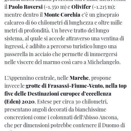
il
Paolo Roversi
(-1.350 m) e
Olivifer
(-1.215 m);
mentre dentro il
Monte Corchia
c’è un ginepraio
calcareo di 60 chilometri di lunghezza e oltre mille
metri di profondità. Un breve tratto del lungo
sistema, al quale si accede attraverso una ventina di
ingressi, è adibito a percorso turistico lungo una
passerella in acciaio che permette di immergersi
nelle viscere del marmo così caro a Michelangelo.
L’Appennino centrale, nelle
Marche
, propone
invece le
grotte di Frasassi-Fiume-Vento, nella top
five delle Destinazioni europee d’eccellenza
(Eden) 2020
. Estese per circa 30 chilometri,
presentano angoli decorati da bianchissime
concrezioni come i colonnati dell’Abisso Ancona,
che per dimensioni potrebbe contenere il Duomo di