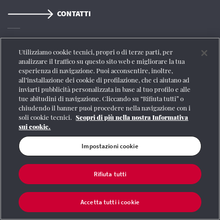
CONTATTI
Registrazione Tribunale di Roma n° 204/2009
|
Aut. SIAE 1312/I/1382-Lic.
Utilizziamo cookie tecnici, propri o di terze parti, per
Società Consortile Fonografici 577/08
|
© Gruppo FS Italiane 2020
|
Mappa del
analizzare il traffico su questo sito web e migliorare la tua
sito
|
Termini e condizioni
|
Credits
|
Protezione dei dati personali
|
Partita
esperienza di navigazione. Puoi acconsentire, inoltre,
Iva 06359501001
|
Informativa cookie
|
Impostazioni cookie
all’installazione dei cookie di profilazione, che ci aiutano ad
inviarti pubblicità personalizzata in base al tuo profilo e alle
tue abitudini di navigazione. Cliccando su “Rifiuta tutti” o
chiudendo il banner puoi procedere nella navigazione con i
soli cookie tecnici.
Scopri di più nella nostra Informativa
sui cookie.
Impostazioni cookie
Rifiuta tutti
Accetta tutti i cookie