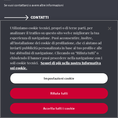
Se vuoi contattarci o avere altre informazioni
CONTATTI
Utilizziamo cookie tecnici, propri o di terze parti, per
analizzare il traffico su questo sito web e migliorare la tua
Registrazione Tribunale di Roma n° 204/2009
|
Aut. SIAE 1312/I/1382-Lic.
esperienza di navigazione. Puoi acconsentire, inoltre,
Società Consortile Fonografici 577/08
|
© Gruppo FS Italiane 2020
|
Mappa del
all’installazione dei cookie di profilazione, che ci aiutano ad
sito
|
Termini e condizioni
|
Credits
|
Protezione dei dati personali
|
Partita
inviarti pubblicità personalizzata in base al tuo profilo e alle
Iva 06359501001
|
Informativa cookie
|
Impostazioni cookie
tue abitudini di navigazione. Cliccando su “Rifiuta tutti” o
chiudendo il banner puoi procedere nella navigazione con i
soli cookie tecnici.
Scopri di più nella nostra Informativa
sui cookie.
Impostazioni cookie
Rifiuta tutti
Accetta tutti i cookie