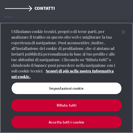
CONTATTI
Registrazione Tribunale di Roma n° 204/2009
|
Aut. SIAE 1312/I/1382-Lic.
Utilizziamo cookie tecnici, propri o di terze parti, per
Società Consortile Fonografici 577/08
|
© Gruppo FS Italiane 2020
|
Mappa del
analizzare il traffico su questo sito web e migliorare la tua
sito
|
Termini e condizioni
|
Credits
|
Protezione dei dati personali
|
Partita
esperienza di navigazione. Puoi acconsentire, inoltre,
Iva 06359501001
|
Informativa cookie
|
Impostazioni cookie
all’installazione dei cookie di profilazione, che ci aiutano ad
inviarti pubblicità personalizzata in base al tuo profilo e alle
tue abitudini di navigazione. Cliccando su “Rifiuta tutti” o
chiudendo il banner puoi procedere nella navigazione con i
soli cookie tecnici.
Scopri di più nella nostra Informativa
sui cookie.
Impostazioni cookie
Rifiuta tutti
Accetta tutti i cookie