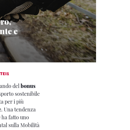
ro,
nte e
TEI1
ttando del
bonus
asporto sostenibile
ta per i più
e
. Una tendenza
e ha fatto uno
tal sulla Mobilità