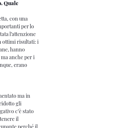
o. Quale
etta, con una
mportanti per lo
ata l’attenzione
ottimi risultati: i
liane, hanno
i ma anche per i
dunque, erano
umentato ma in
idotto gli
gativo c’è stato
tenere il
cupante perché il