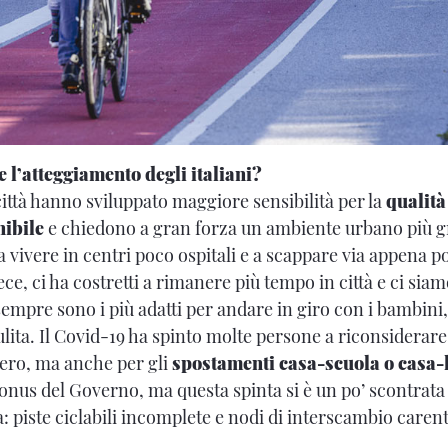
 l’atteggiamento degli italiani?
 città hanno sviluppato maggiore sensibilità per la
qualità
nibile
e chiedono a gran forza un ambiente urbano più 
 vivere in centri poco ospitali e a scappare via appena po
e, ci ha costretti a rimanere più tempo in città e ci sia
sempre sono i più adatti per andare in giro con i bambin
ulita. Il Covid-19 ha spinto molte persone a riconsiderare 
bero, ma anche per gli
spostamenti casa-scuola o casa-
bonus del Governo, ma questa spinta si è un po’ scontrata c
a: piste ciclabili incomplete e nodi di interscambio carent