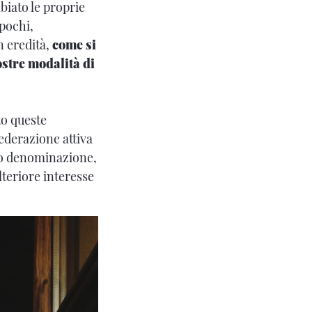
mbiato le proprie
 pochi,
n eredità,
come si
ostre modalità di
to queste
federazione attiva
to denominazione,
lteriore interesse