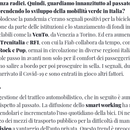
enza radici. Quindi, guardiamo innanzitutto al passat
rendendo lo sviluppo della mobilità verde in Italia?
odesse la pandemia c’erano segnali positivi per la bicicl
e da parte delle istituzioni e lo stanziamento di fondi i
iclabili come la
VenTo
, da Venezia a Torino. Ed era aument
Trenitalia
e
RFI
, con cui la Fiab collabora da tempo, con 
 Rock e Pop
, ormai in circolazione in diverse regioni ita
le passo in avanti non solo per il comfort dei passegger
ono salire a bordo per poi proseguire in sella. I segnali, 
rrivato il Covid-19 e sono entrati in gioco altri fattori.
?
ngestione del traffico automobilistico, che in seguito è a
spetto al passato. La diffusione dello
smart working
ha r
ndolari e incrementato l’uso quotidiano della bici. Di ne
zzo dei mezzi di trasporto pubblico per la difficoltà di man
isico
a vantaggio dell’auto privata. Questo trend è preoc