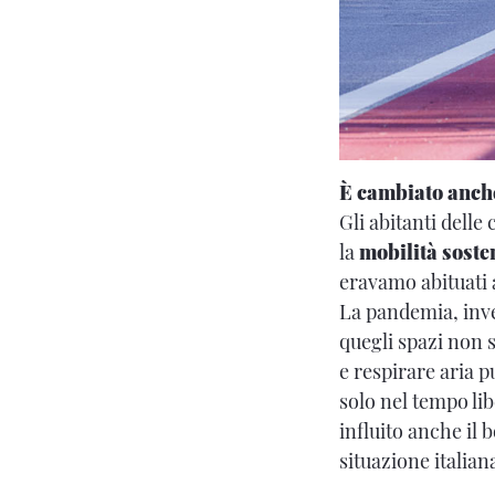
È cambiato anche
Gli abitanti delle
la
mobilità soste
eravamo abituati a
La pandemia, invec
quegli spazi non 
e respirare aria p
solo nel tempo li
influito anche il 
situazione italian