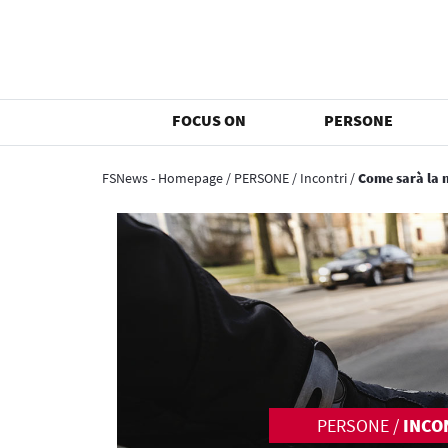
FOCUS ON
PERSONE
FSNews - Homepage
/
PERSONE
/
Incontri
/
Come sarà la m
PERSONE
/
INCO