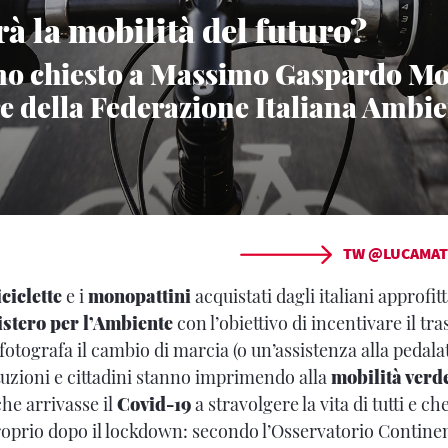
à la mobilità del futuro?
o chiesto a Massimo Gaspardo Mo
e della Federazione Italiana Ambie
TW @LUCAMAT
iciclette
e i
monopattini
acquistati dagli italiani approfi
stero per l’Ambiente
con l’obiettivo di incentivare il tr
o fotografa il cambio di marcia (o un’assistenza alla pedala
tuzioni e cittadini stanno imprimendo alla
mobilità verd
che arrivasse il
Covid-19
a stravolgere la vita di tutti e ch
proprio dopo il lockdown: secondo l’Osservatorio Continen