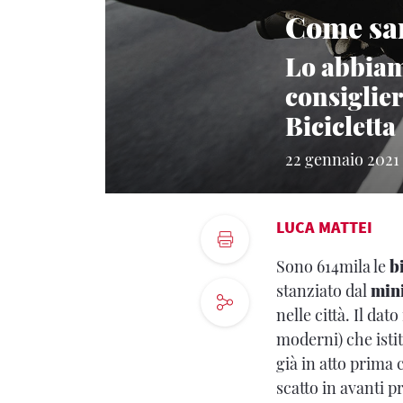
Come sar
Lo abbiam
consiglier
Bicicletta
22 gennaio 2021
LUCA MATTEI
Sono 614mila le
b
stanziato dal
mini
nelle città. Il dat
moderni) che isti
già in atto prima 
scatto in avanti 