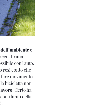
 dell’ambiente
e
green. Prima
ssibile con l’auto.
mo resi conto che
i, fare movimento
la bicicletta non
lavoro
. Certo ha
on i limiti della
i.