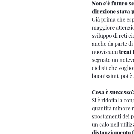
Non c’è futuro s
direzione stava p
Già prima che espl
maggiore attenzion
sviluppo di reti c
anche da parte di
nuovissimi
treni
segnato un notevo
ciclisti che vogli
buonissimi, poi è a
Cosa è successo
Si è ridotta la co
quantità minore ri
spostamenti dei pe
un calo nell’utili
distanziamento f