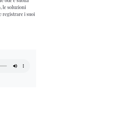
che ode e suona
, le soluzioni
 registrare i suoi