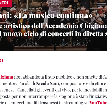
NTRI
ani: «La musica continua»
re artistico dell’Accademia Chigian
l nuovo ciclo di concerti in dirett
DI
igiana
non abbandona il suo pubblico e non smette di fa
momento». Parola di
Nicola Sani
, compositore e direttore 
senese. Cancellati gli eventi dal vivo, per le inevitabili m
sposta per non interrompere la stagione è stata l’iniziati
rie di concerti inediti trasmessi in streaming su
YouTub