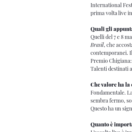
International Fest
prima volta live i
Quali gli appunt
Quelli del 7 e 8 m
Brasil
, che accost
contemporanei. Il 
Premio Chigiana: i
Talenti destinati 
Che valore ha la
Fondamentale. La 
sembra fermo, sos
Questo ha un signi
Quanto è importa