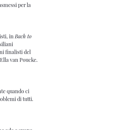
asmessi per la
sti, in
Bach to
iliani
 finalisti del
 Ella van Poucke.
nte quando ci
blemi di tutti.