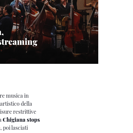
a,
a streaming
re musica in
artistico della
isure restrittive
va
Chigiana stops
e
, poi lasciati