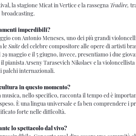
ival, la stagione Micat in Vertice e la rassegna
Tradire,
tr
n broadcasting.
amenti imperdibili?
aggio con Antonio Meneses, uno dei più grandi violoncelli
a le
Suite
del celebre compositore alle opere di artisti bras
29 maggio e il 5 giugno, invece, presentiamo i due giovani
l pianista Arseny Tarasevich Nikolaev e la violoncellista
ai palchi internazionali.
 cultura in questo momento?
musica, nello specifico, racconta il tempo ed è importa
peso. È una lingua universale e fa ben comprendere i pro
ficato forte nelle difficoltà.
nte lo spettacolo dal vivo?