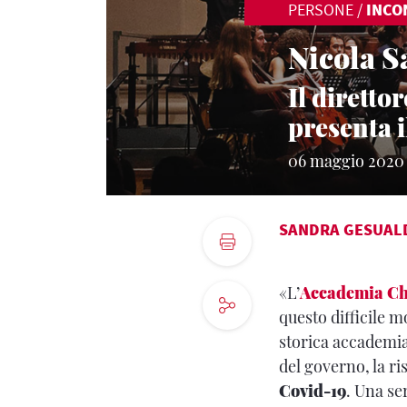
PERSONE
/
INCO
Nicola S
Il diretto
presenta i
06 maggio 2020
SANDRA GESUAL
«L’
Accademia Ch
questo difficile 
storica accademia 
del governo, la ri
Covid-19
. Una se