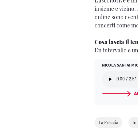
L’ascolto live è 
insieme e vicino. 
online sono event
concerti come mo
Cosa lascia il t
Un intervallo e un
NICOLA SANI AI M
A
La Freccia
Io 