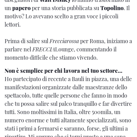
un
papero
per una storia pubblicata su
Topolino
. Il
motivo? Lo avevano scelto a gran voce i piccoli
lettori.
Prima di salire sul
Frecciarossa
per Roma, iniziamo a
parlare nel
FRECCIA
Lounge, commentando il
momento difficile che stiamo vivendo.
Non è semplice per chi lavora nel tuo settore…
Ho partecipato di recente a Bauli in piazza, una delle
manifestazioni organizzate dalle maestranze dello
spettacolo, tutte quelle persone che fanno in modo
che tu possa salire sul palco tranquillo e far divertire
tutti. Sono moltissimi in Italia, oltre 500mila, un
numero enorme e tutti altamente specializzati, sono
stati i primi a fermarsi e saranno, forse, gli ultimi a
ripartire. Mi auguro che si torni presto a una sana