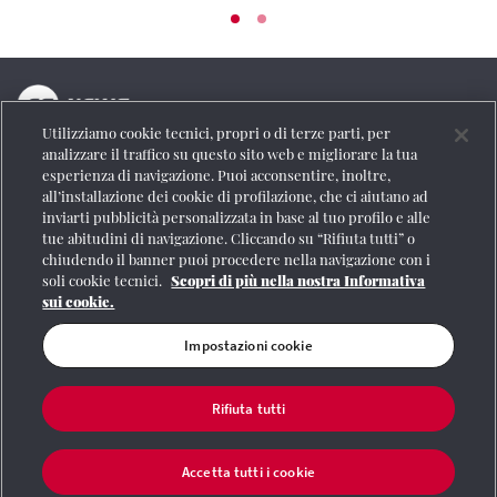
Utilizziamo cookie tecnici, propri o di terze parti, per
La testata online del Gruppo FS Italiane
analizzare il traffico su questo sito web e migliorare la tua
esperienza di navigazione. Puoi acconsentire, inoltre,
Social
all’installazione dei cookie di profilazione, che ci aiutano ad
inviarti pubblicità personalizzata in base al tuo profilo e alle
tue abitudini di navigazione. Cliccando su “Rifiuta tutti” o
chiudendo il banner puoi procedere nella navigazione con i
soli cookie tecnici.
Scopri di più nella nostra Informativa
Se vuoi contattarci o avere altre informazioni
sui cookie.
CONTATTI
Impostazioni cookie
Rifiuta tutti
Registrazione Tribunale di Roma n° 204/2009
|
Aut. SIAE 1312/I/1382-Lic.
Società Consortile Fonografici 577/08
|
© Gruppo FS Italiane 2020
|
Mappa del
sito
|
Termini e condizioni
|
Credits
|
Protezione dei dati personali
|
Partita
Accetta tutti i cookie
Iva 06359501001
|
Informativa cookie
|
Impostazioni cookie