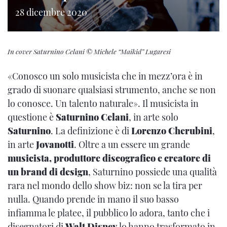
28 dicembre 2020
In cover Saturnino Celani © Michele “Maikid” Lugaresi
«Conosco un solo musicista che in mezz’ora è in
grado di suonare qualsiasi strumento, anche se non
lo conosce. Un talento naturale». Il musicista in
questione è
Saturnino Celani
, in arte solo
Saturnino
. La definizione è di
Lorenzo Cherubini
,
in arte
Jovanotti
. Oltre a un essere un grande
musicista, produttore discografico e creatore di
un brand di design
, Saturnino possiede una qualità
rara nel mondo dello show biz: non se la tira per
nulla. Quando prende in mano il suo basso
infiamma le platee, il pubblico lo adora, tanto che i
disegnatori di
Walt Disney
lo hanno trasformato in