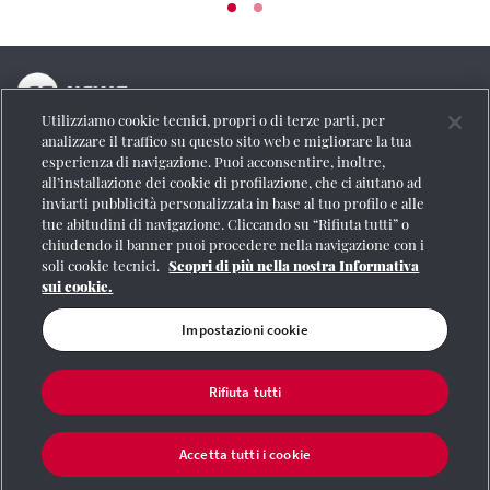
Utilizziamo cookie tecnici, propri o di terze parti, per
La testata online del Gruppo FS Italiane
analizzare il traffico su questo sito web e migliorare la tua
esperienza di navigazione. Puoi acconsentire, inoltre,
Social
all’installazione dei cookie di profilazione, che ci aiutano ad
inviarti pubblicità personalizzata in base al tuo profilo e alle
tue abitudini di navigazione. Cliccando su “Rifiuta tutti” o
chiudendo il banner puoi procedere nella navigazione con i
soli cookie tecnici.
Scopri di più nella nostra Informativa
Se vuoi contattarci o avere altre informazioni
sui cookie.
CONTATTI
Impostazioni cookie
Rifiuta tutti
Registrazione Tribunale di Roma n° 204/2009
|
Aut. SIAE 1312/I/1382-Lic.
Società Consortile Fonografici 577/08
|
© Gruppo FS Italiane 2020
|
Mappa del
sito
|
Termini e condizioni
|
Credits
|
Protezione dei dati personali
|
Partita
Accetta tutti i cookie
Iva 06359501001
|
Informativa cookie
|
Impostazioni cookie