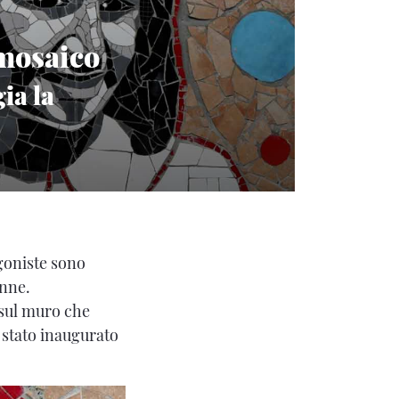
 mosaico
ia la
goniste sono
onne.
 sul muro che
 stato inaugurato