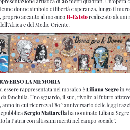
appresentazione artistica di
20
metri quadrati. Un’opera c
i alcune donne simbolo di libertà e speranza, lungo il muro
, proprio accanto al mosaico
R-Esisto
realizzato alcuni 
ell’Africa e del Medio Oriente.
TRAVERSO LA MEMORIA
d essere rappresentata nel mosaico è
Liliana Segre
in v
a fanciulla. Uno sguardo, il suo, rivolto al futuro attra
 anno in cui ricorreva l’80º anniversario delle leggi razzia
 Repubblica
Sergio Mattarella
ha nominato Liliana Segre 
ato la Patria con altissimi meriti nel campo sociale”.