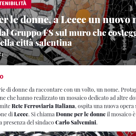
TENIBILITÀ
r le donne, a Lecce un nuovo
dal Gruppo FS sul muro che costegg
ella città salentina
21
IO
orie di donne da raccontare con un volto, un nome. Prota
ne che hanno realizzato un mosaico dedicato ad altre d
amite
Rete Ferroviaria Italiana
, ospita una nuova opera
one di
Lecce
. Si chiama
Donne per le donne
il mosaico è
lla presenza del sindaco
Carlo Salvemini
.