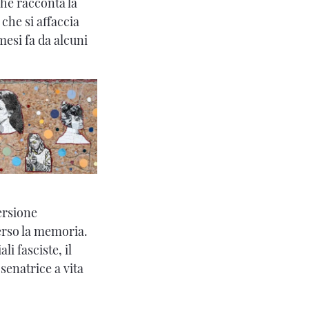
he racconta la
 che si affaccia
mesi fa da alcuni
ersione
verso la memoria.
li fasciste, il
senatrice a vita