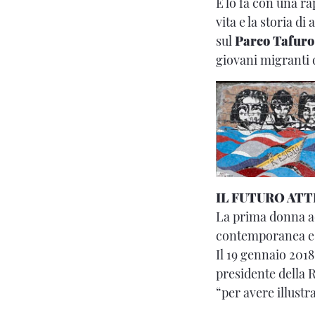
E lo fa con una r
vita e la storia d
sul
Parco Tafuro
giovani migranti d
IL FUTURO AT
La prima donna a
contemporanea e d
Il 19 gennaio 2018,
presidente della
“per avere illustr