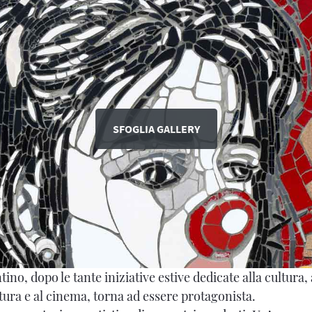
SFOGLIA GALLERY
tino, dopo le tante iniziative estive dedicate alla cultura, 
atura e al cinema, torna ad essere protagonista.