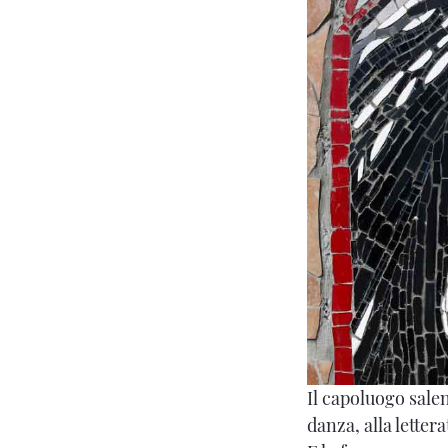
Il capoluogo salen
danza, alla letter