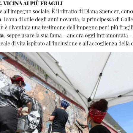
, VICINA AI PIÙ FRAGILI
te all’impegno sociale. È il ritratto di Diana Spencer, cono
a
. Icona di stile degli anni novanta, la principessa di Gall
ù è diventata una testimone dell’impegno per i più fragili
ta
, seppe usare la sua fama – ancora oggi intramontata – 
ale di vita ispirato all’inclusione e all’accoglienza della 