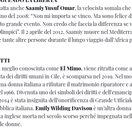
EGUENDO LA LIBERTÀ
ratta anche
Saamiy Yusuf Omar
, la velocista somala che
ino del 2008: “Non mi importa se vinco. Ma sono felice di
to grande evento. Non credo che faccia la differenza se vi
impici”. Il 2 aprile del 2012, Saamiy muore nel Mediterra
ante altre persone durante il lungo viaggio dall’Africa p
UTTI
, meglio conosciuta come
El Mimo
, viene ritratta come a
sta dei diritti umani in Cile, è scomparsa nel 2019. Nel m
ima donna italiana a rifiutare il matrimonio riparatore e 
l 1966. Divenuta uno dei simboli dei diritti e dell’emanci
014 è stata insignita dell’onorificenza di Grande Ufficial
bblica italiana.
Emily Wilding Davison
è un’altra donna
ista inglese morta nel secolo scorso perché impegnata nel
r le donne.