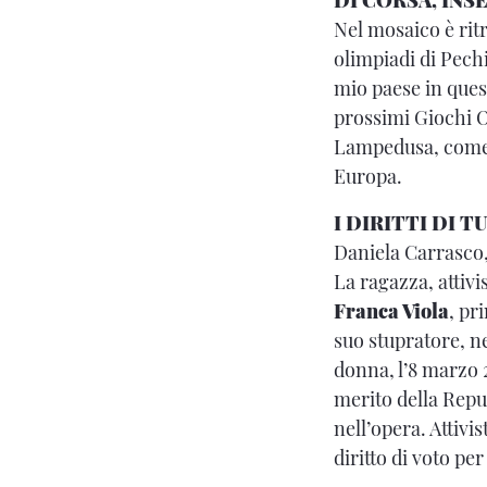
DI CORSA, INS
Nel mosaico è rit
olimpiadi di Pech
mio paese in ques
prossimi Giochi Ol
Lampedusa, come t
Europa.
I DIRITTI DI T
Daniela Carrasco
La ragazza, attivi
Franca Viola
, pr
suo stupratore, ne
donna, l’8 marzo 2
merito della Repu
nell’opera. Attiv
diritto di voto pe