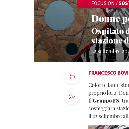
FOCUS ON
/
SOS
Donne pe
Ospitato 
stazione d
22 settembre 20
FRANCESCO BOV
Colori e tante st
proprio loro. Don
Il
Gruppo FS
, tr
costeggia la stazi
il 22 settembre a