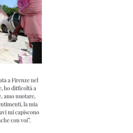
ata a Firenze nel
, ho difficoltà a
e, amo nuotare,
entimenti, la mia
Davi mi capiscono
nche con voi”.