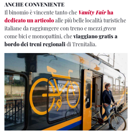
ANCHE CONVENIENTE
Il binomio è vincente tanto che
Vanity Fair
ha
dedicato un articolo
alle più belle località turistiche
italiane da raggiungere con treno e mezzi
green
come bici e monopattini, che
viaggiano gratis a
bordo dei treni regionali
di Trenitalia.