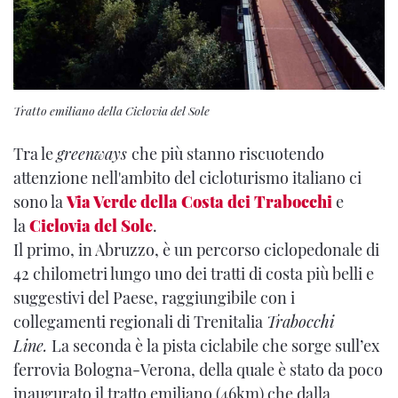
Tratto emiliano della Ciclovia del Sole
Tra le
greenways
che più stanno riscuotendo
attenzione nell'ambito del cicloturismo italiano ci
sono la
Via Verde della Costa dei Trabocchi
e
la
Ciclovia del Sole
.
Il primo, in Abruzzo, è un percorso ciclopedonale di
42 chilometri lungo uno dei tratti di costa più belli e
suggestivi del Paese, raggiungibile con i
collegamenti regionali di Trenitalia
Trabocchi
Line.
La seconda è la pista ciclabile che sorge sull’ex
ferrovia Bologna-Verona, della quale è stato da poco
inaugurato il tratto emiliano (46km) che dalla