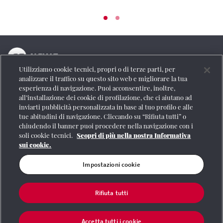
Utilizziamo cookie tecnici, propri o di terze parti, per
La testata online del Gruppo FS Italiane
analizzare il traffico su questo sito web e migliorare la tua
esperienza di navigazione. Puoi acconsentire, inoltre,
Social
all’installazione dei cookie di profilazione, che ci aiutano ad
inviarti pubblicità personalizzata in base al tuo profilo e alle
tue abitudini di navigazione. Cliccando su “Rifiuta tutti” o
chiudendo il banner puoi procedere nella navigazione con i
soli cookie tecnici.
Scopri di più nella nostra Informativa
Se vuoi contattarci o avere altre informazioni
sui cookie.
CONTATTI
Impostazioni cookie
Rifiuta tutti
Registrazione Tribunale di Roma n° 204/2009
|
Aut. SIAE 1312/I/1382-Lic.
Società Consortile Fonografici 577/08
|
© Gruppo FS Italiane 2020
|
Mappa del
sito
|
Termini e condizioni
|
Credits
|
Protezione dei dati personali
|
Partita
Accetta tutti i cookie