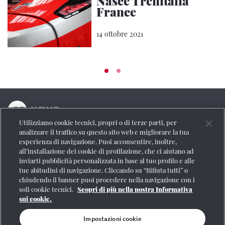
Nasce Trenitalia
France
14 ottobre 2021
Utilizziamo cookie tecnici, propri o di terze parti, per
La testata online del Gruppo FS Italiane
analizzare il traffico su questo sito web e migliorare la tua
esperienza di navigazione. Puoi acconsentire, inoltre,
Social
all’installazione dei cookie di profilazione, che ci aiutano ad
inviarti pubblicità personalizzata in base al tuo profilo e alle
tue abitudini di navigazione. Cliccando su “Rifiuta tutti” o
chiudendo il banner puoi procedere nella navigazione con i
soli cookie tecnici.
Scopri di più nella nostra Informativa
Se vuoi contattarci o avere altre informazioni
sui cookie.
CONTATTI
Impostazioni cookie