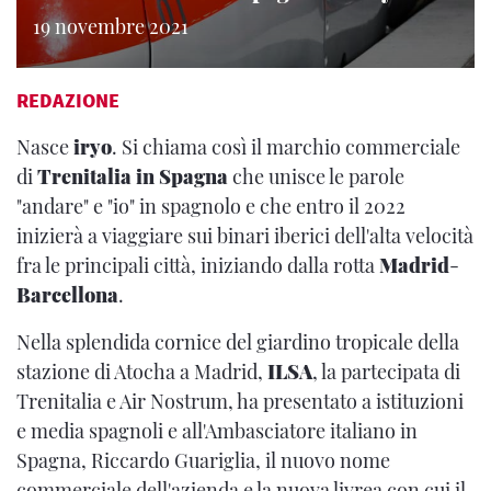
19 novembre 2021
REDAZIONE
Nasce
iryo
. Si chiama così il marchio commerciale
di
Trenitalia in Spagna
che unisce le parole
"andare" e "io" in spagnolo e che entro il 2022
inizierà a viaggiare sui binari iberici dell'alta velocità
fra le principali città, iniziando dalla rotta
Madrid
-
Barcellona
.
Nella splendida cornice del giardino tropicale della
stazione di Atocha a Madrid,
ILSA
, la partecipata di
Trenitalia e Air Nostrum, ha presentato a istituzioni
e media spagnoli e all'Ambasciatore italiano in
Spagna, Riccardo Guariglia, il nuovo nome
commerciale dell'azienda e la nuova livrea con cui il