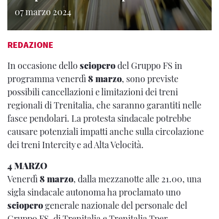
07 marzo 2024
REDAZIONE
In occasione dello
sciopero
del Gruppo FS in
programma venerdì
8 marzo
, sono previste
possibili cancellazioni e limitazioni dei treni
regionali di Trenitalia, che saranno garantiti nelle
fasce pendolari. La protesta sindacale potrebbe
causare potenziali impatti anche sulla circolazione
dei treni Intercity e ad Alta Velocità.
4 MARZO
Venerdì
8 marzo
, dalla mezzanotte alle 21.00, una
sigla sindacale autonoma ha proclamato uno
sciopero
generale nazionale del personale del
Gruppo FS, di Trenitalia e Trenitalia Tper.