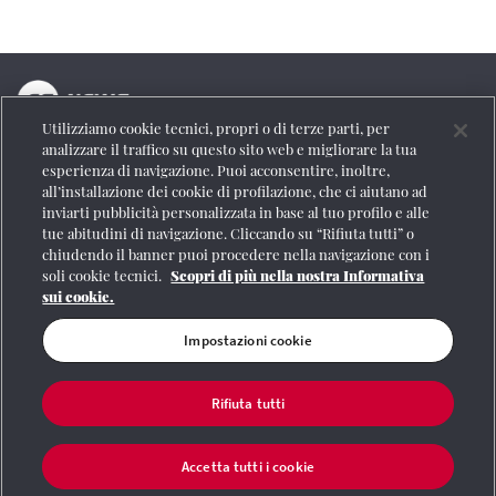
Utilizziamo cookie tecnici, propri o di terze parti, per
La testata online del Gruppo FS Italiane
analizzare il traffico su questo sito web e migliorare la tua
esperienza di navigazione. Puoi acconsentire, inoltre,
Social
all’installazione dei cookie di profilazione, che ci aiutano ad
inviarti pubblicità personalizzata in base al tuo profilo e alle
tue abitudini di navigazione. Cliccando su “Rifiuta tutti” o
chiudendo il banner puoi procedere nella navigazione con i
soli cookie tecnici.
Scopri di più nella nostra Informativa
Se vuoi contattarci o avere altre informazioni
sui cookie.
CONTATTI
Impostazioni cookie
Rifiuta tutti
Registrazione Tribunale di Roma n° 204/2009
|
Aut. SIAE 1312/I/1382-Lic.
Società Consortile Fonografici 577/08
|
© Gruppo FS Italiane 2020
|
Mappa del
sito
|
Termini e condizioni
|
Credits
|
Protezione dei dati personali
|
Partita
Accetta tutti i cookie
Iva 06359501001
|
Informativa cookie
|
Impostazioni cookie