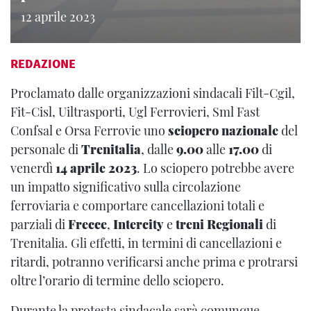
12 aprile 2023
REDAZIONE
Proclamato dalle organizzazioni sindacali Filt-Cgil,
Fit-Cisl, Uiltrasporti, Ugl Ferrovieri, Sml Fast
Confsal e Orsa Ferrovie uno
sciopero nazionale
del
personale di
Trenitalia
, dalle
9.00
alle
17.00
di
venerdì
14 aprile 2023
. Lo sciopero potrebbe avere
un impatto significativo sulla circolazione
ferroviaria e comportare cancellazioni totali e
parziali di
Frecce
,
Intercity
e
treni Regionali
di
Trenitalia. Gli effetti, in termini di cancellazioni e
ritardi, potranno verificarsi anche prima e protrarsi
oltre l’orario di termine dello sciopero.
Durante la protesta sindacale sarà comunque