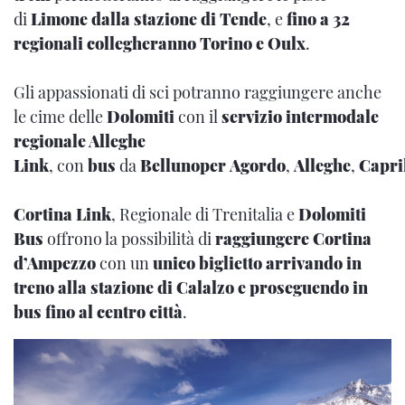
di
Limone
dalla stazione di Tende
, e
fino a 32
regionali collegheranno Torino e Oulx
.
Gli appassionati di sci potranno raggiungere anche
le cime delle
Dolomiti
con il
servizio intermodale
regionale Alleghe
Link
,
con
bus
da
Bellunoper
Agordo
,
Alleghe
,
Capri
Cortina Link
, Regionale di Trenitalia e
Dolomiti
Bus
offrono la possibilità di
raggiungere Cortina
d’Ampezzo
con un
unico biglietto arrivando in
treno alla stazione di Calalzo e proseguendo in
bus fino al centro città
.