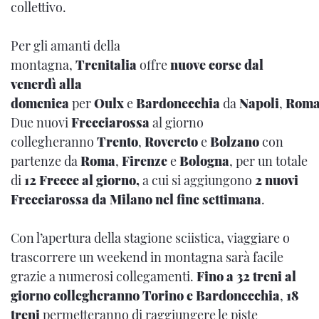
collettivo.
Per gli amanti della
montagna,
Trenitalia
offre
nuove corse dal
venerdì alla
domenica
per
Oulx
e
Bardonecchia
da
Napoli
,
Rom
Due nuovi
Frecciarossa
al giorno
collegheranno
Trento
,
Rovereto
e
Bolzano
con
partenze da
Roma
,
Firenze
e
Bologna
, per un totale
di
12 Frecce al giorno,
a cui si aggiungono
2 nuovi
Frecciarossa da Milano nel fine settimana
.
Con l’apertura della stagione sciistica, viaggiare o
trascorrere un weekend in montagna sarà facile
grazie a numerosi collegamenti.
Fino a 32 treni al
giorno collegheranno Torino e Bardonecchia
,
18
treni
permetteranno di raggiungere le piste