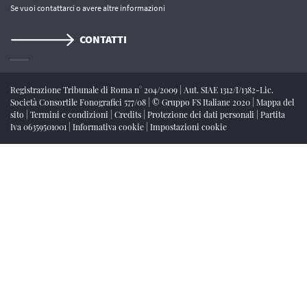
Se vuoi contattarci o avere altre informazioni
CONTATTI
Registrazione Tribunale di Roma n° 204/2009
|
Aut. SIAE 1312/I/1382-Lic.
Società Consortile Fonografici 577/08
|
© Gruppo FS Italiane 2020
|
Mappa del
sito
|
Termini e condizioni
|
Credits
|
Protezione dei dati personali
|
Partita
Iva 06359501001
|
Informativa cookie
|
Impostazioni cookie