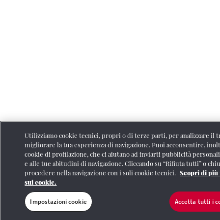
Utilizziamo cookie tecnici, propri o di terze parti, per analizzare il 
migliorare la tua esperienza di navigazione. Puoi acconsentire, inoltr
cookie di profilazione, che ci aiutano ad inviarti pubblicità personali
e alle tue abitudini di navigazione. Cliccando su “Rifiuta tutti” o c
procedere nella navigazione con i soli cookie tecnici.
Scopri di più
sui cookie.
Impostazioni cookie
Accetta tutti i 