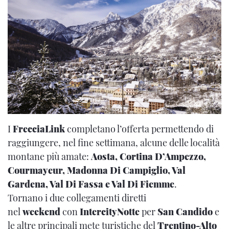
I
FrecciaLink
completano l’offerta permettendo di
raggiungere, nel fine settimana, alcune delle località
montane più amate:
Aosta, Cortina D’Ampezzo,
Courmayeur, Madonna Di Campiglio, Val
Gardena, Val Di Fassa e Val Di Fiemme
.
Tornano i due collegamenti diretti
nel
weekend
con
IntercityNotte
per
San
Candido
e
le altre principali mete turistiche del
Trentino-Alto