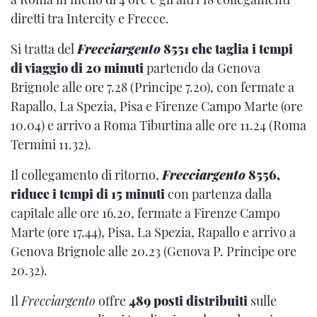
diretti tra Intercity e Frecce.
Si tratta del
Frecciargento
8551 che taglia i tempi
di viaggio di 20 minuti
partendo da Genova
Brignole alle ore 7.28 (Principe 7.20), con fermate a
Rapallo, La Spezia, Pisa e Firenze Campo Marte (ore
10.04) e arrivo a Roma Tiburtina alle ore 11.24 (Roma
Termini 11.32).
Il collegamento di ritorno,
Frecciargento
8556,
riduce i tempi di 15 minuti
con partenza dalla
capitale alle ore 16.20, fermate a Firenze Campo
Marte (ore 17.44), Pisa, La Spezia, Rapallo e arrivo a
Genova Brignole alle 20.23 (Genova P. Principe ore
20.32).
Il
Frecciargento
offre
489 posti distribuiti
sulle