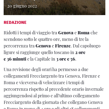
20 giugno 2022
REDAZIONE
Ridotti i tempi di viaggio tra
Genova
e
Roma
che
scendono sotto le quattro ore, meno di tre la
percorrenza tra
Genova
e
Firenze
. Dal capoluogo
ligure si raggiunge quello toscano in
2 ore
e 36 minuti
e la Capitale in
3 ore e 56
.
Una revisione degli orari ha permesso a due
collegamenti Frecciargento tra Genova, Firenze e
Roma e viceversa di velocizzare i tempi di
percorrenza rispetto al precedente orario invernale
aggiungendosi al primo e all’ultimo collegamento
Frecciargento della giornata che collegano Genova
a Roma in meno di 4 ore e gli altri 18 collegamenti