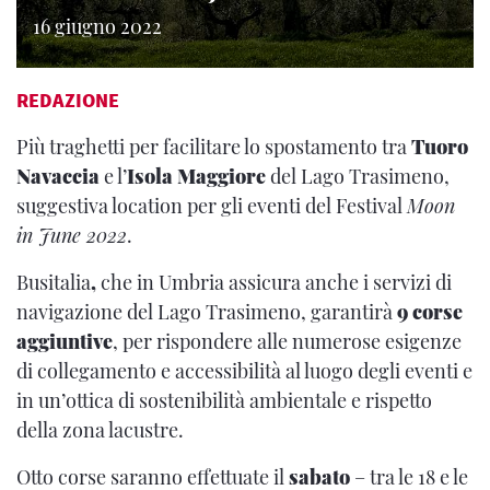
16 giugno 2022
REDAZIONE
Più traghetti per facilitare lo spostamento tra
Tuoro
Navaccia
e l’
Isola Maggiore
del Lago Trasimeno,
suggestiva location per gli eventi del Festival
Moon
in June 2022
.
Busitalia
,
che in Umbria assicura anche i servizi di
navigazione del Lago Trasimeno, garantirà
9 corse
aggiuntive
, per rispondere alle numerose esigenze
di collegamento e accessibilità al luogo degli eventi e
in un’ottica di sostenibilità ambientale e rispetto
della zona lacustre.
Otto corse saranno effettuate il
sabato
– tra le 18 e le