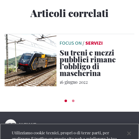
Articoli correlati
FOCUS ON
/
SERVIZI
Su treni e mezzi
pubblici rimane
l’obbligo di
mascherina
16 giugno 2022
Utilizziamo cookie tecnici, propri o di terze parti, per
La testata online del Gruppo FS Italiane
analizzare il traffico su questo sito web e migliorare la tua