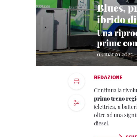
Blues, p
ibrido di
Una riprod
prime con
04 marzo 2022
REDAZIONE
Continua la rivol
primo treno regi
(elettrica, a batt
oltre ad una signi
diesel.
SCHE