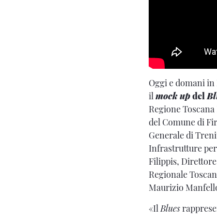
Oggi e domani in
il
mock up
del
Bl
Regione Toscana E
del Comune di Fir
Generale di Trenit
Infrastrutture per
Filippis, Diretto
Regionale Toscana
Maurizio Manfello
«Il
Blues
rappresen