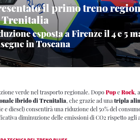
resentato il primo treno regio
 Trenitalia
uzione esposta a Firenze il 4 e 5 ma
segne in Toscana
uzione verde nel trasporto regionale. Dopo
Pop
e
Rock
, 
onale ibrido di Trenitalia
, che grazie ad una
tripla al
erie e diesel) consentirà una riduzione del 50% del consum
ficativa diminuzione delle emissioni di CO2 rispetto agli 
DA TECNICA DEL TRENO BLUES