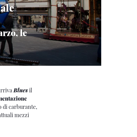
nale
rzo, le
arriva
Blues
il
imentazione
o di carburante,
attuali mezzi