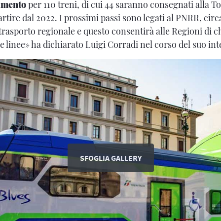
timento
per 110 treni, di cui 44 saranno consegnati alla T
rtire dal 2022. I prossimi passi sono legati al PNRR, circ
trasporto regionale e questo consentirà alle Regioni di c
e linee» ha dichiarato Luigi Corradi nel corso del suo in
SFOGLIA GALLERY