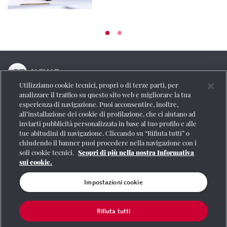
Utilizziamo cookie tecnici, propri o di terze parti, per
La testata online del Gruppo FS Italiane
analizzare il traffico su questo sito web e migliorare la tua
esperienza di navigazione. Puoi acconsentire, inoltre,
Social
all’installazione dei cookie di profilazione, che ci aiutano ad
inviarti pubblicità personalizzata in base al tuo profilo e alle
tue abitudini di navigazione. Cliccando su “Rifiuta tutti” o
chiudendo il banner puoi procedere nella navigazione con i
soli cookie tecnici.
Scopri di più nella nostra Informativa
Se vuoi contattarci o avere altre informazioni
sui cookie.
CONTATTI
Impostazioni cookie
Rifiuta tutti
Registrazione Tribunale di Roma n° 204/2009
|
Aut. SIAE 1312/I/1382-Lic.