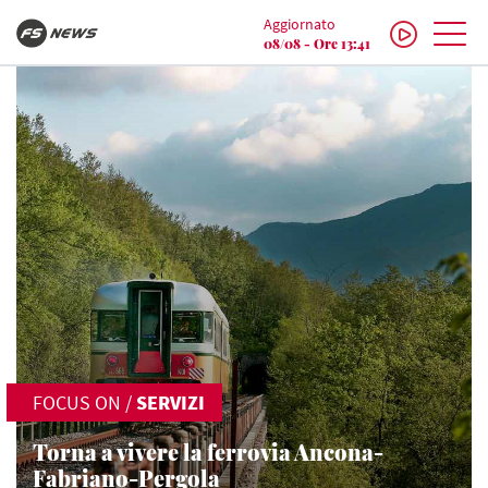
Aggiornato
08/08 - Ore 13:41
FOCUS ON
/
SERVIZI
Torna a vivere la ferrovia Ancona-
Fabriano-Pergola