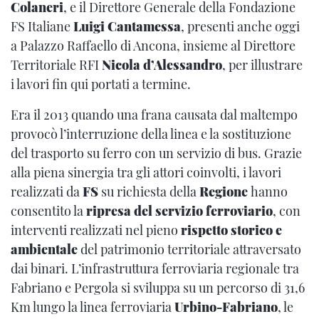
Colaneri
, e il Direttore Generale della Fondazione
FS Italiane
Luigi Cantamessa
, presenti anche oggi
a Palazzo Raffaello di Ancona, insieme al Direttore
Territoriale RFI
Nicola d’Alessandro
, per illustrare
i lavori fin qui portati a termine.
Era il 2013 quando una frana causata dal maltempo
provocò l’interruzione della linea e la sostituzione
del trasporto su ferro con un servizio di bus. Grazie
alla piena sinergia tra gli attori coinvolti, i lavori
realizzati da
FS
su richiesta della
Regione
hanno
consentito la
ripresa del servizio ferroviario
, con
interventi realizzati nel pieno
rispetto storico e
ambientale
del patrimonio territoriale attraversato
dai binari. L’infrastruttura ferroviaria regionale tra
Fabriano e Pergola si sviluppa su un percorso di 31,6
Km lungo la linea ferroviaria
Urbino-Fabriano
, le