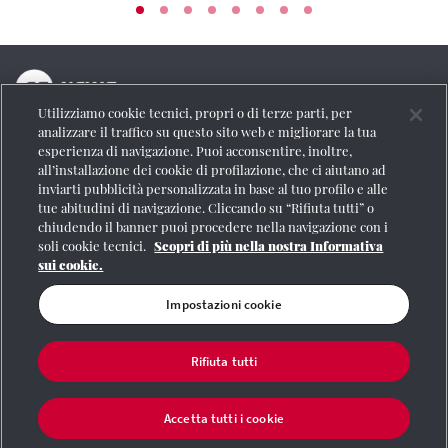
Utilizziamo cookie tecnici, propri o di terze parti, per
La testata online del Gruppo FS Italiane
analizzare il traffico su questo sito web e migliorare la tua
esperienza di navigazione. Puoi acconsentire, inoltre,
Social
all’installazione dei cookie di profilazione, che ci aiutano ad
inviarti pubblicità personalizzata in base al tuo profilo e alle
tue abitudini di navigazione. Cliccando su “Rifiuta tutti” o
chiudendo il banner puoi procedere nella navigazione con i
soli cookie tecnici.
Scopri di più nella nostra Informativa
Se vuoi contattarci o avere altre informazioni
sui cookie.
CONTATTI
Impostazioni cookie
Rifiuta tutti
Registrazione Tribunale di Roma n° 204/2009
|
Aut. SIAE 1312/I/1382-Lic.
Società Consortile Fonografici 577/08
|
© Gruppo FS Italiane 2020
|
Mappa del
sito
|
Termini e condizioni
|
Credits
|
Protezione dei dati personali
|
Partita
Accetta tutti i cookie
Iva 06359501001
|
Informativa cookie
|
Impostazioni cookie