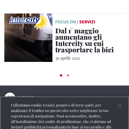
FOCUS ON
/
SERVIZI
Dal 1° maggio
aumentano gli
Intercity su cui
trasportare la bici
30 aprile 2021
Utilizziamo cookie tecnici, propri o di terze parti, per
La testata online del Gruppo FS Italiane
analizzare il traffico su questo sito web e migliorare la tua
esperienza di navigazione. Puoi acconsentire, inoltre,
Social
all’installazione dei cookie di profilazione, che ci aiutano ad
inviarti pubblicità personalizzata in base al tuo profilo e alle