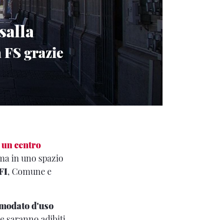
salla
 FS grazie
 un centro
rma in uno spazio
FI
, Comune e
omodato d'uso
e saranno adibiti