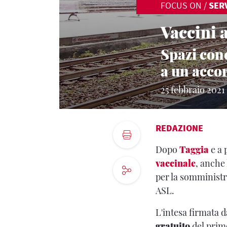
FOCUS ON
/
SERV
Vaccini 
Spazi con
a un acco
25 febbraio 2021
REDAZIONE
Dopo
Taggia
e a 
vaccinale
, anche 
per la somminist
ASL.
L'intesa firmata d
gratuito
del primo