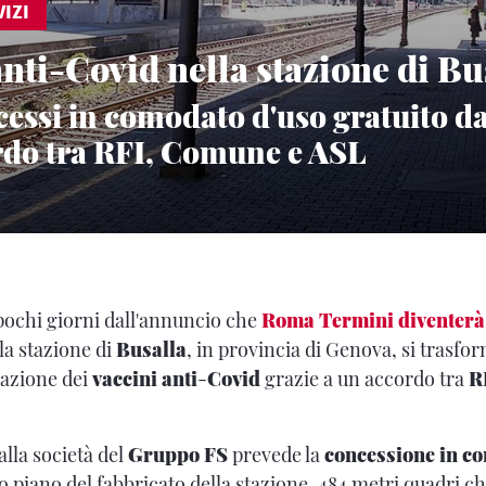
IZI
anti-Covid nella stazione di Bu
cessi in comodato d'uso gratuito da
rdo tra RFI, Comune e ASL
pochi giorni dall'annuncio che
Roma Termini diventerà
la stazione di
Busalla
, in provincia di Genova, si trasfo
razione dei
vaccini
anti
-
Covid
grazie a un accordo tra
R
alla società del
Gruppo FS
prevede la
concessione in c
 piano del fabbricato della stazione, 484 metri quadri ch