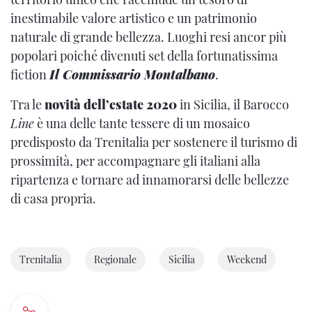
inestimabile valore artistico e un patrimonio
naturale di grande bellezza. Luoghi resi ancor più
popolari poiché divenuti set della fortunatissima
fiction
Il Commissario Montalbano
.
Tra le
novità dell’estate 2020
in Sicilia, il Barocco
Line
è una delle tante tessere di un mosaico
predisposto da Trenitalia per sostenere il turismo di
prossimità, per accompagnare gli italiani alla
ripartenza e tornare ad innamorarsi delle bellezze
di casa propria.
Trenitalia
Regionale
Sicilia
Weekend