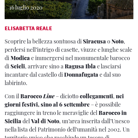
16 luglio 2020
ELISABETTA REALE
Scoprire la bellezza sontuosa di
Siracusa
o
Noto
,
perdersi nell’intrigo di casette, viuzze e lunghe scale
di
Modica
e immergersi nel monumentale barocco
di
Scicli
, arrivare sino a
Ragusa Ibla
e lasciarsi
incantare dal castello di
Donnafugata
e dal suo
labirinto.
Con il
Barocco
Line
– diciotto
collegamenti
,
nei
giorni festivi, sino al 6 settembre
– è possibile
raggiungere in treno le meraviglie del
Barocco in
Sicilia
del
Val di Noto
, un’area inserita dall’Unesco
nella lista del Patrimonio dell’umanità nel 2002. Un
territorio unico che racchiude un tesoro di