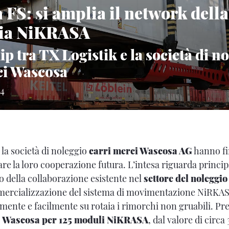
 FS: si amplia il network della
gia NiKRASA
p tra TX Logistik e la società di n
ci Wascosa
24
 la società di noleggio
carri merci Wascosa AG
hanno fi
re la loro cooperazione futura. L’intesa riguarda princi
po della collaborazione esistente nel
settore del noleggi
mmercializzazione del sistema di movimentazione NiRKA
amente e facilmente su rotaia i rimorchi non gruabili. Pr
i
Wascosa per 125 moduli NiKRASA
, dal valore di circa