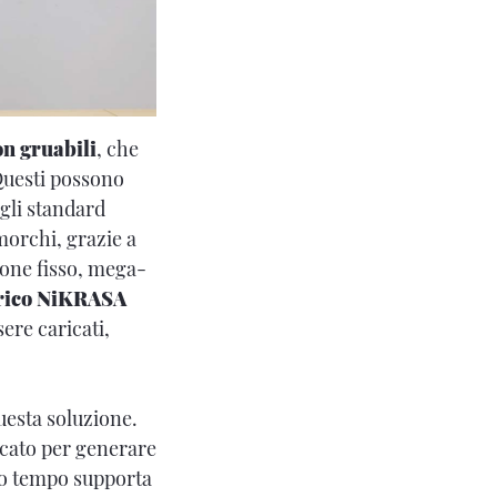
n gruabili
, che
Questi possono
agli standard
imorchi, grazie a
sone fisso, mega-
rico NiKRASA
ere caricati,
uesta soluzione.
rcato per generare
esso tempo supporta