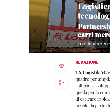
Logistica
tecnolo
Partnershi
carri mer
11 settembre 20
REDAZIONE
TX Logistik AG
e
quadro per amplia
l'ulteriore svilup
quella per la co
di caricare rapid
inziale da parte d