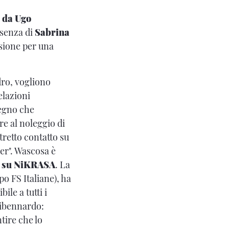
 da Ugo
esenza di
Sabrina
asione per una
dro, vogliono
elazioni
segno che
tre al noleggio di
retto contatto su
ner". Wascosa è
e su NiKRASA
. La
po FS Italiane), ha
ile a tutti i
Dibennardo:
tire che lo