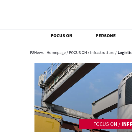
FOCUS ON
PERSONE
FSNews - Homepage
/
FOCUS ON
/
Infrastrutture
/
Logisti
FOCUS ON
/
INF