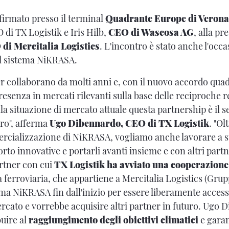
 firmato presso il terminal
Quadrante Europe di Verona
 di TX Logistik e Iris Hilb,
CEO di Wascosa AG
, alla pr
 di Mercitalia Logistics
. L'incontro è stato anche l'occ
l sistema NiKRASA.
r collaborano da molti anni e, con il nuovo accordo qua
resenza in mercati rilevanti sulla base delle reciproche r
la situazione di mercato attuale questa partnership è il 
ro", afferma
Ugo Dibennardo, CEO di TX Logistik
. "Ol
ercializzazione di NiKRASA, vogliamo anche lavorare a st
orto innovative e portarli avanti insieme e con altri part
rtner con cui
TX Logistik ha avviato una cooperazion
ca ferroviaria, che appartiene a Mercitalia Logistics (Grup
ema NiKRASA fin dall'inizio per essere liberamente accessib
ercato e vorrebbe acquisire altri partner in futuro. Ugo 
uire al
raggiungimento degli obiettivi climatici
e garan