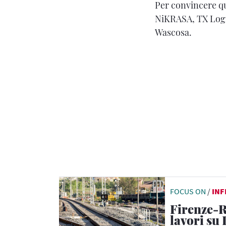
Per convincere qu
NiKRASA, TX Logi
Wascosa.
FOCUS ON
/
IN
Firenze-R
lavori su 