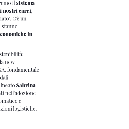
iremo il
sistema
 nostri carri
,
ato". C'è un
a stanno
economiche in
stenibilità:
lla new
ASA, fondamentale
dali
lineato
Sabrina
i nell'adozione
tomatico e
zioni logistiche,