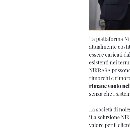
La piattaforma N
attualmente costi
essere caricati da
esistenti nei term
NiKRASA possono e
rimorchi e rimorch
rimane vuoto nel
senza che i sistem
La società di nol
"La soluzione NiK
valore per il clie