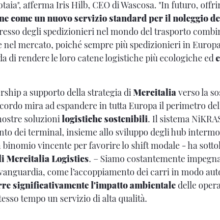
rotaia", afferma Iris Hilb, CEO di Wascosa. "In futuro, offr
e come un nuovo servizio standard per il noleggio dei
ngresso degli spedizionieri nel mondo del trasporto combin
e nel mercato, poiché sempre più spedizionieri in Europ
da di rendere le loro catene logistiche più ecologiche ed
ship a supporto della strategia di
Mercitalia
verso la so
accordo mira ad espandere in tutta Europa il perimetro de
nostre soluzioni
logistiche sostenibili
. Il sistema NiKR
nto dei terminal, insieme allo sviluppo degli hub intermo
binomio vincente per favorire lo shift modale - ha sotto
i Mercitalia Logistics
. – Siamo costantemente impegnat
'avanguardia, come l’accoppiamento dei carri in modo au
rre significativamente l'impatto ambientale
delle opera
esso tempo un servizio di alta qualità.