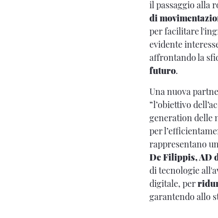
il passaggio alla 
di movimentazion
per facilitare l'i
evidente interess
affrontando la sfi
futuro
.
Una nuova partner
“l’obiettivo dell’
generation delle 
per l’efficientame
rappresentano un 
De Filippis, AD d
di tecnologie all
digitale, per
ridu
garantendo allo st