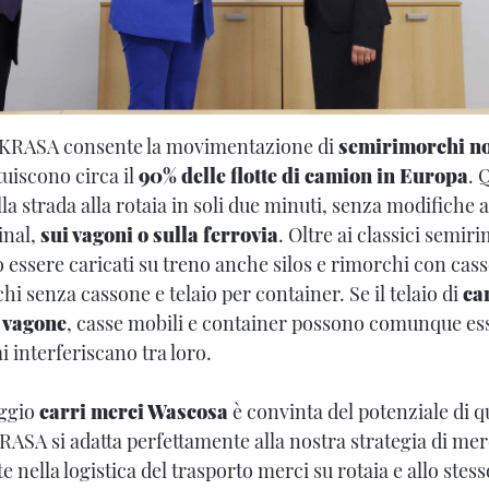
iKRASA consente la movimentazione di
semirimorchi no
tuiscono circa il
90% delle flotte di camion in Europa
. 
lla strada alla rotaia in soli due minuti, senza modifiche 
inal,
sui vagoni o sulla ferrovia
. Oltre ai classici semir
ssere caricati su treno anche silos e rimorchi con cas
i senza cassone e telaio per container. Se il telaio di
ca
 vagone
, casse mobili e container possono comunque ess
i interferiscano tra loro.
eggio
carri merci Wascosa
è convinta del potenziale di q
RASA si adatta perfettamente alla nostra strategia di me
nte nella logistica del trasporto merci su rotaia e allo st