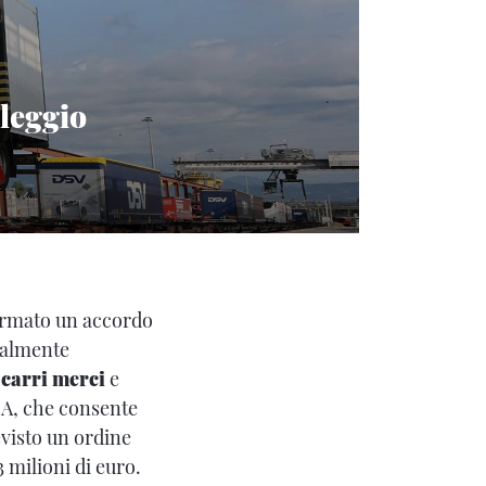
oleggio
rmato un accordo
palmente
o carri merci
e
SA, che consente
evisto un ordine
 3 milioni di euro.