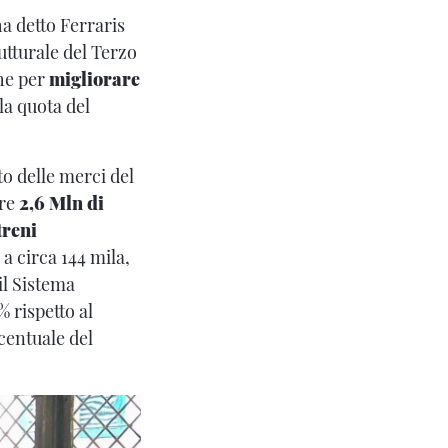
 ha detto Ferraris
utturale del Terzo
che per
migliorare
la quota del
to delle merci del
tre
2,6 Mln di
treni
 a circa 144 mila,
 il Sistema
 rispetto al
centuale del