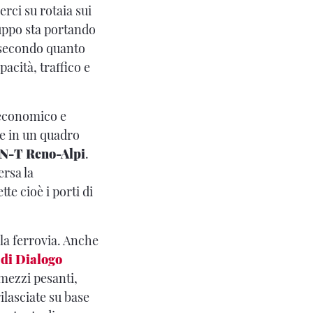
erci su rotaia sui
ruppo sta portando
 secondo quanto
acità, traffico e
 economico e
ce in un quadro
EN-T Reno-Alpi
.
ersa la
e cioè i porti di
la ferrovia. Anche
 di Dialogo
 mezzi pesanti,
ilasciate su base