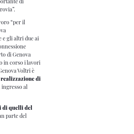
ortante di
rrovia”.
oro “per il
ova
 gli altri due ai
connessione
orto di Genova
 in corso i lavori
 Genova Voltri è
 realizzazione di
i ingresso al
i di quelli del
an parte del