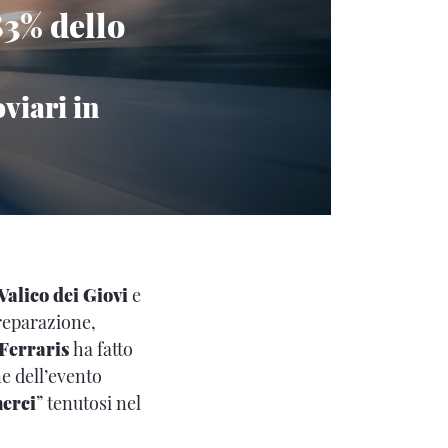
83% dello
oviari in
Valico dei Giovi
e
preparazione,
Ferraris
ha fatto
ne dell’evento
merci
” tenutosi nel