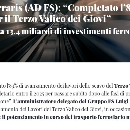
rraris (AD FS): “Completato l’
 il Terzo Valico dei Giovi”
a 13,4 miliardi di investimenti ferr
o l'83% di avanzamento dei lavori dello scavo del
Terzo 
tarlo entro il 2025 per passare subito dopo alle fasi di 
ione”.
L’amministratore delegato del Gruppo FS Luigi 
zamento dei Lavori del Terzo Valico dei Giovi, in occasio
 il potenziamento in corso del trasporto ferroviario 
.