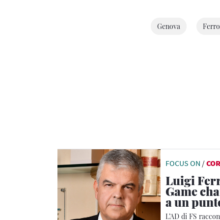
Genova
Ferro
FOCUS ON
/
CO
Luigi Fer
Game chan
a un punto
L’AD di FS raccon