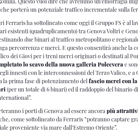
150mila. Questo vuol dire che avremmo un'emorragia imp
 che porterà un potenziale traffico incrementale sulla fe
i Ferraris ha sottolineato come oggi il Gruppo FS è al lav
ari esistenti (quadruplicamento) tra Genova Voltri e Gen
inando due binari al traffico metropolitano e regionale e
unga percorrenza e merci. E questo consentirà anche la 
alico dei Giovi per i treni merci originari o destinati al P
pletato lo scavo della nuova galleria Polcevera
e sono
egli innesti con le interconnessioni del Terzo Valico, e a
ta la prima fase di potenziamento del
fascio merci con la
ari
(per un totale di 6 binari) ed il raddoppio del binario d
nternational”.
rteranno i porti di Genova ad essere ancora
più attrattiv
che, come sottolineato da Ferraris “potranno captare gr
ale proveniente via mare dall’Estremo Oriente”.