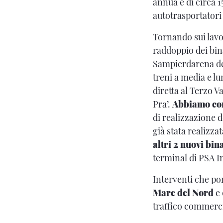
annua è di circa 
autotrasportatori
Tornando sui lavor
raddoppio dei bin
Sampierdarena dest
treni a media e l
diretta al Terzo V
Pra’.
Abbiamo com
di realizzazione d
già stata realizza
altri 2 nuovi bin
terminal di PSA I
Interventi che po
Mare del Nord
e 
traffico commerci