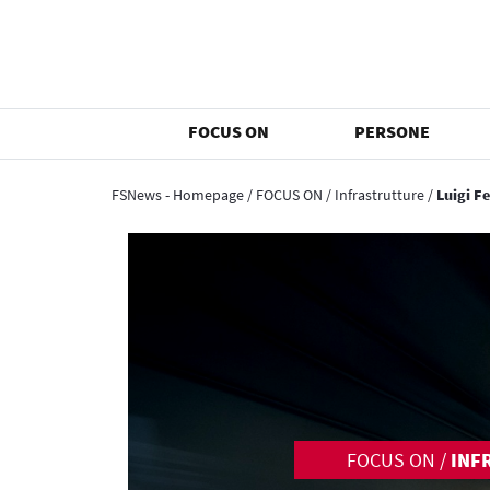
FOCUS ON
PERSONE
FSNews - Homepage
/
FOCUS ON
/
Infrastrutture
/
Luigi F
FOCUS ON
/
INF