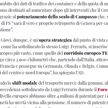
mbito dei dati di traffico dei container e della quota di m
sono destinati ad aumentare dopo gli interventi che il G
grazie al
potenziamento dello scalo di Campasso
che,
 di FS “sarà il vero e proprio retroporto di Genova per cap
stione”.
i Giovi, dunque, è un’
opera strategica
dal punto di vista
, come ha sottolineato lo stesso Luigi Ferraris, si inseris
europeo più vasto, come quello del
corridoio europeo T
o circa 3.900 chilometri che, partendo dall’Italia, attrav
a Francia e prosegue su Germania, Olanda e Belgio. Connett
 del centro e nord Europa”, ha spiegato l’AD.
endo lo
shift modale
del trasporto merci: dalla gomma, al
recedenza sottolineato da Luigi Ferraris durante il
Foro
livello europeo abbiamo oltre 4 milioni di patentati per i
tà ha un'età vicina alla pensione. Il numero di patenti r