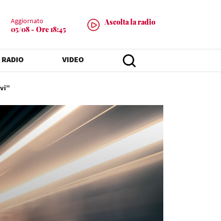
Aggiornato
Ascolta la radio
05/08 - Ore 18:45
 RADIO
VIDEO
ovi”