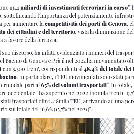
 sono
13,4 miliardi di investimenti ferroviari in corso
”,
o, sottolineando l’importanza del potenziamento infrastr
sia per aumentare la
competitività dei porti di Genova
, 
ita dei cittadini e del territorio
, vista la diminuzione del
a a favore della ferrovia.
l suo discorso, ha infatti evidenziato i numeri del traspor
l Bacino di Genova e Prà il nel 2022 ha movimentato ol
i
con 5.500 treni’, corrispondenti al
48,4% del totale dei 
 bacino
. In particolare, i TEU movimentati sono stati pari
ntermodale pari al
65% dei volumi trasportati
”. In totale,
re occidentale “ha superato nel 2022 i 10mila treni (+9,7%
 stati trasportati oltre 418mila TEU, arrivando ad una per
rio sul totale del 16,6% (15,7% nel 2021)”.