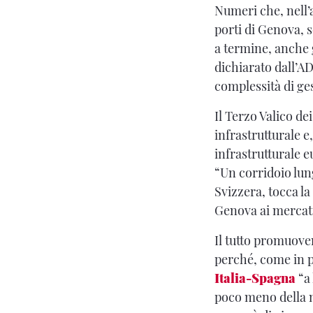
Numeri che, nell’a
porti di Genova, 
a termine, anche 
dichiarato dall’AD
complessità di ge
Il Terzo Valico de
infrastrutturale e
infrastrutturale 
“Un corridoio lung
Svizzera, tocca l
Genova ai mercati
Il tutto promuov
perché, come in p
Italia-Spagna
“a 
poco meno della me