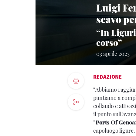
Luigi Fe
scavo per
“In Liguri
corso”
03 aprile 2023
REDAZIONE
“Abbiamo raggiunt
puntiamo a comple
collaudo e attivaz
il punto sull’avan
“
Ports Of Genoa:
capoluogo ligure