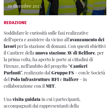
29 dicembre 2023
REDAZIONE
Soddisfare le curiosità sulle fasi realizzative
dell’opera e assistere da vicino all’
avanzamento dei
lavori
per la stazione di domani. Con questi obiettivi
il Cantiere della
nuova stazione AV di Belfiore
, per
la prima volta, ha aperto le porte ai cittadini
di
Firenze, nell’ambito del progetto “
Cantieri
Parlanti
”, realizzato dal
Gruppo FS
– con le Società
del
Polo
Infrastrutture
RFI
e
Italferr
– in
collaborazione con il
MIT
.
Una
visita
guidata
in cui i partecipanti,
accompagnati dai rappresentanti della