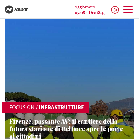
Aggiornato
05/08 - Ore 18:45
FOCUS ON
/
INFRASTRUTTURE
Firenze, passante AV: il cantiere della
futura stazione di Belfiore apre le porte
ai cittadini